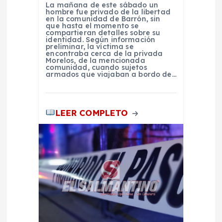
n
La mañana de este sábado un
hombre fue privado de la libertad
en la comunidad de Barrón, sin
que hasta el momento se
t
compartieran detalles sobre su
identidad. Según información
preliminar, la víctima se
r
encontraba cerca de la privada
Morelos, de la mencionada
comunidad, cuando sujetos
armados que viajaban a bordo de…
a
d
LEER COMPLETO
a
s