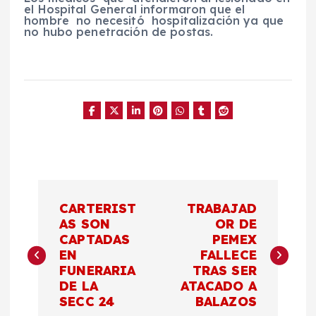
el Hospital General informaron que el
hombre no necesitó hospitalización ya que
no hubo penetración de postas.
N
CARTERIST
TRABAJAD
a
AS SON
OR DE
CAPTADAS
PEMEX
EN
FALLECE
v
FUNERARIA
TRAS SER
DE LA
ATACADO A
e
SECC 24
BALAZOS