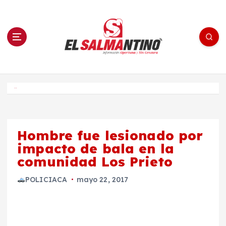
S
a
l
t
a
r
a
l
c
o
El Salmantino - medios/noticias/editorial
n
t
e
Inicio
n
i
d
o
Hombre fue lesionado por
impacto de bala en la
comunidad Los Prieto
POLICIACA
mayo 22, 2017