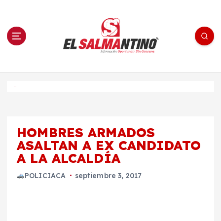
S
a
l
t
a
r
a
l
c
o
El Salmantino - medios/noticias/editorial
n
t
e
Inicio
n
i
d
o
HOMBRES ARMADOS
ASALTAN A EX CANDIDATO
A LA ALCALDÍA
POLICIACA
septiembre 3, 2017