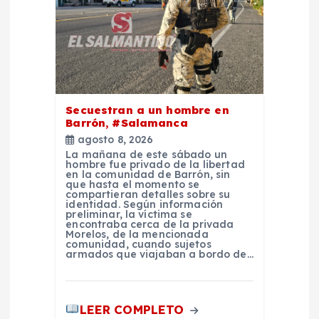
n
d
e
e
Secuestran a un hombre en
Barrón, #Salamanca
n
agosto 8, 2026
La mañana de este sábado un
hombre fue privado de la libertad
t
en la comunidad de Barrón, sin
que hasta el momento se
compartieran detalles sobre su
r
identidad. Según información
preliminar, la víctima se
encontraba cerca de la privada
Morelos, de la mencionada
a
comunidad, cuando sujetos
armados que viajaban a bordo de…
d
LEER COMPLETO