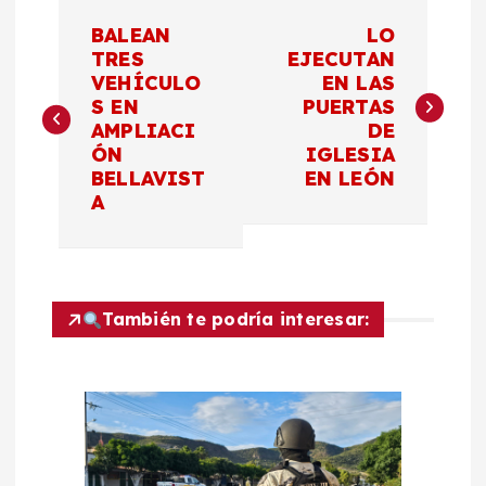
N
BALEAN
LO
a
TRES
EJECUTAN
VEHÍCULO
EN LAS
S EN
PUERTAS
v
AMPLIACI
DE
ÓN
IGLESIA
e
BELLAVIST
EN LEÓN
A
g
a
c
También te podría interesar:
i
ó