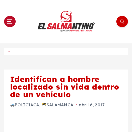
S
a
l
t
a
r
a
l
c
o
El Salmantino - medios/noticias/editorial
n
t
e
Inicio
n
i
d
o
Identifican a hombre
localizado sin vida dentro
de un vehículo
POLICIACA
,
SALAMANCA
abril 6, 2017