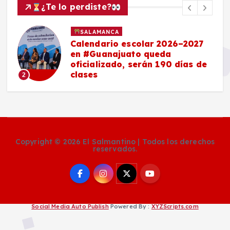
¿Te lo perdiste?
SALAMANCA
Calendario escolar 2026–2027
en #Guanajuato queda
oficializado, serán 190 días de
clases
2
Copyright © 2026 El Salmantino | Todos los derechos
reservados.
Social Media Auto Publish
Powered By :
XYZScripts.com