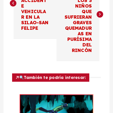
ACCIDENT
LOS 3
E
NIÑOS
e
VEHICULA
QUE
R EN LA
SUFRIERAN
g
SILAO-SAN
GRAVES
FELIPE
QUEMADUR
a
AS EN
PURÍSIMA
c
DEL
RINCÓN
i
ó
También te podría interesar:
n
d
e