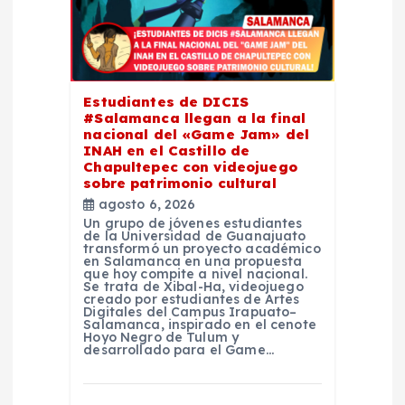
e
n
Estudiantes de DICIS
t
#Salamanca llegan a la final
nacional del «Game Jam» del
INAH en el Castillo de
r
Chapultepec con videojuego
sobre patrimonio cultural
a
agosto 6, 2026
Un grupo de jóvenes estudiantes
de la Universidad de Guanajuato
d
transformó un proyecto académico
en Salamanca en una propuesta
que hoy compite a nivel nacional.
a
Se trata de Xibal-Ha, videojuego
creado por estudiantes de Artes
Digitales del Campus Irapuato–
Salamanca, inspirado en el cenote
s
Hoyo Negro de Tulum y
desarrollado para el Game…