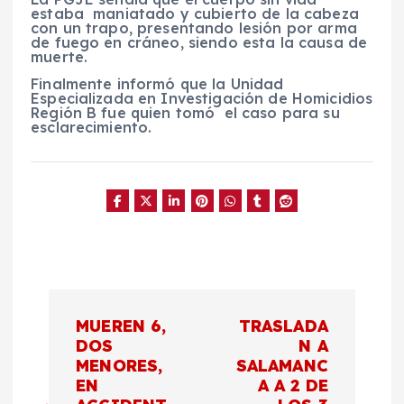
estaba maniatado y cubierto de la cabeza
con un trapo, presentando lesión por arma
de fuego en cráneo, siendo esta la causa de
muerte.
Finalmente informó que la Unidad
Especializada en Investigación de Homicidios
Región B fue quien tomó el caso para su
esclarecimiento.
N
MUEREN 6,
TRASLADA
a
DOS
N A
MENORES,
SALAMANC
EN
A A 2 DE
v