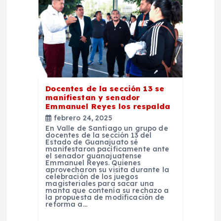
n
d
e
e
Docentes de la sección 13 se
manifiestan y senador
Emmanuel Reyes los respalda
n
febrero 24, 2025
En Valle de Santiago un grupo de
docentes de la sección 13 del
t
Estado de Guanajuato sé
manifestaron pacíficamente ante
el senador guanajuatense
r
Emmanuel Reyes. Quienes
aprovecharon su visita durante la
celebración de los juegos
magisteriales para sacar una
a
manta que contenía su rechazo a
la propuesta de modificación de
reforma a…
d