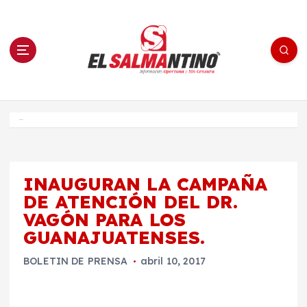
S
a
l
t
a
r
a
l
c
o
El Salmantino - medios/noticias/editorial
n
t
e
Inicio
n
i
d
o
INAUGURAN LA CAMPAÑA
DE ATENCIÓN DEL DR.
VAGÓN PARA LOS
GUANAJUATENSES.
BOLETIN DE PRENSA
abril 10, 2017