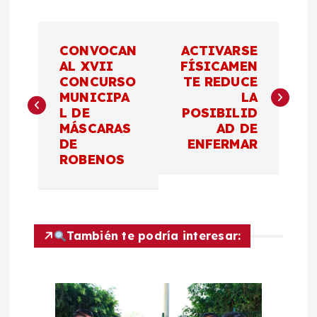
N
CONVOCAN
ACTIVARSE
a
AL XVII
FÍSICAMEN
CONCURSO
TE REDUCE
MUNICIPA
LA
v
L DE
POSIBILID
MÁSCARAS
AD DE
e
DE
ENFERMAR
ROBENOS
g
a
c
También te podría interesar:
i
ó