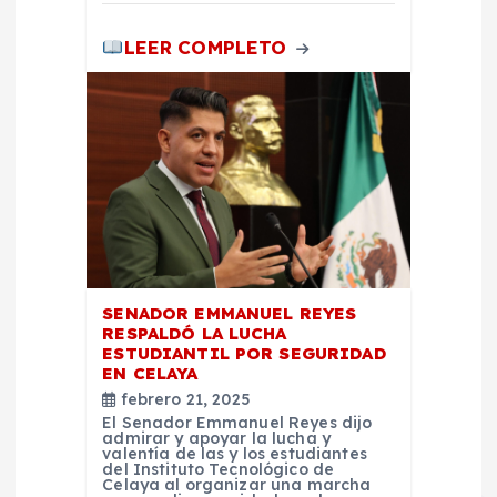
a
LEER COMPLETO
s
SENADOR EMMANUEL REYES
RESPALDÓ LA LUCHA
ESTUDIANTIL POR SEGURIDAD
EN CELAYA
febrero 21, 2025
El Senador Emmanuel Reyes dijo
admirar y apoyar la lucha y
valentía de las y los estudiantes
del Instituto Tecnológico de
Celaya al organizar una marcha