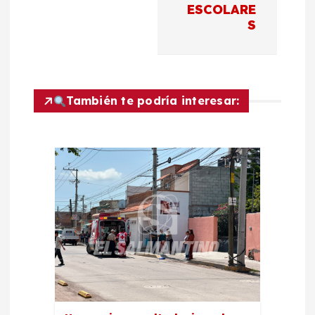
c
ESCOLARE
S
i
ó
n
También te podría interesar:
d
e
e
n
t
r