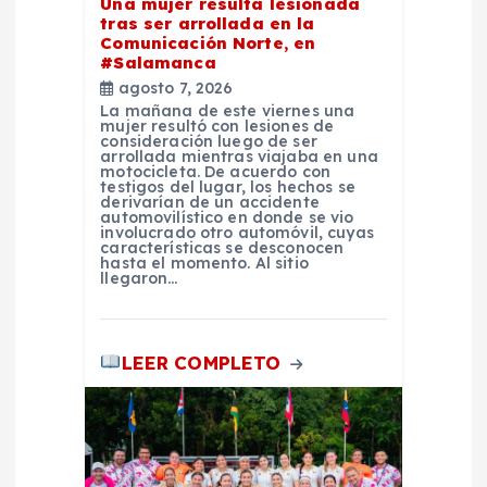
Una mujer resulta lesionada
tras ser arrollada en la
a
Comunicación Norte, en
#Salamanca
d
agosto 7, 2026
La mañana de este viernes una
mujer resultó con lesiones de
a
consideración luego de ser
arrollada mientras viajaba en una
motocicleta. De acuerdo con
testigos del lugar, los hechos se
s
derivarían de un accidente
automovilístico en donde se vio
involucrado otro automóvil, cuyas
características se desconocen
hasta el momento. Al sitio
llegaron…
LEER COMPLETO