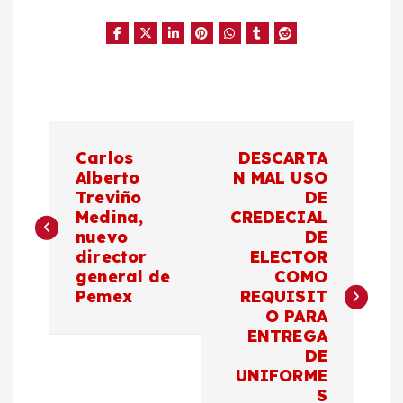
N
Carlos
DESCARTA
a
Alberto
N MAL USO
Treviño
DE
Medina,
CREDECIAL
v
nuevo
DE
director
ELECTOR
e
general de
COMO
Pemex
REQUISIT
g
O PARA
ENTREGA
a
DE
UNIFORME
S