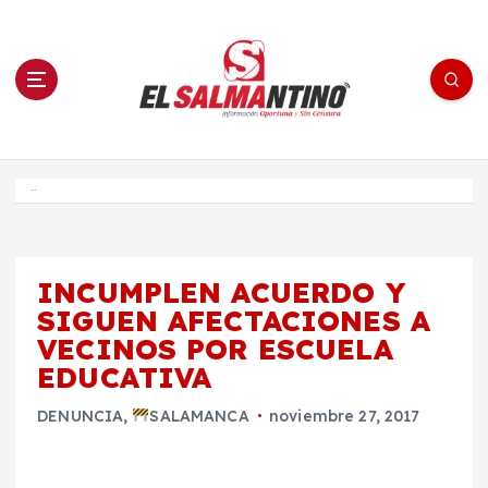
S
a
l
t
a
r
a
l
c
o
El Salmantino - medios/noticias/editorial
n
t
e
Inicio
n
i
d
o
INCUMPLEN ACUERDO Y
SIGUEN AFECTACIONES A
VECINOS POR ESCUELA
EDUCATIVA
DENUNCIA
,
SALAMANCA
noviembre 27, 2017