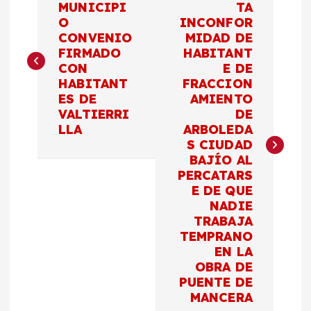
a
MUNICIPI
TA
O
INCONFOR
CONVENIO
MIDAD DE
v
FIRMADO
HABITANT
CON
E DE
e
HABITANT
FRACCION
ES DE
AMIENTO
g
VALTIERRI
DE
LLA
ARBOLEDA
a
S CIUDAD
BAJÍO AL
c
PERCATARS
E DE QUE
NADIE
i
TRABAJA
TEMPRANO
ó
EN LA
OBRA DE
n
PUENTE DE
MANCERA