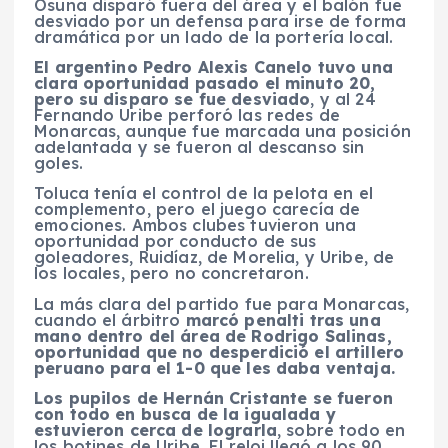
Osuna disparó fuera del área y el balón fue
desviado por un defensa para irse de forma
dramática por un lado de la portería local.
El argentino Pedro Alexis Canelo tuvo una
clara oportunidad pasado el minuto 20,
pero su disparo se fue desviado
, y al 24
Fernando Uribe perforó las redes de
Monarcas, aunque fue marcada una posición
adelantada y se fueron al descanso sin
goles.
Toluca tenía el control de la pelota en el
complemento, pero el juego carecía de
emociones. Ambos clubes tuvieron una
oportunidad por conducto de sus
goleadores, Ruidíaz, de Morelia, y Uribe, de
los locales, pero no concretaron.
La más clara del partido fue para Monarcas,
cuando el árbitro
marcó penalti tras una
mano dentro del área de Rodrigo Salinas,
oportunidad que no desperdició el artillero
peruano para el 1-0 que les daba ventaja.
Los pupilos de Hernán Cristante se fueron
con todo en busca de la igualada y
estuvieron cerca de lograrla
, sobre todo en
los botines de Uribe. El reloj llegó a los 90