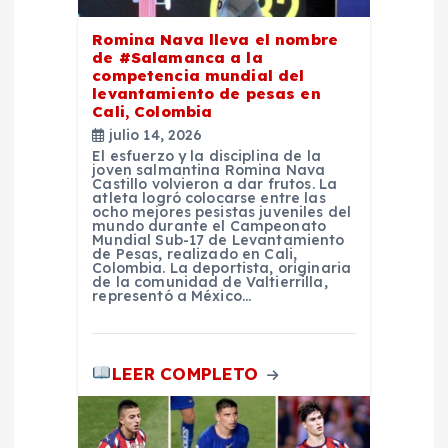
n
Romina Nava lleva el nombre
d
de #Salamanca a la
competencia mundial del
levantamiento de pesas en
e
Cali, Colombia
julio 14, 2026
e
El esfuerzo y la disciplina de la
joven salmantina Romina Nava
Castillo volvieron a dar frutos. La
n
atleta logró colocarse entre las
ocho mejores pesistas juveniles del
mundo durante el Campeonato
Mundial Sub-17 de Levantamiento
t
de Pesas, realizado en Cali,
Colombia. La deportista, originaria
de la comunidad de Valtierrilla,
r
representó a México…
a
LEER COMPLETO
d