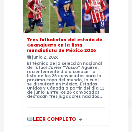
a
s
Tres futbolistas del estado de
Guanajuato en la lista
mundialista de México 2026
junio 2, 2026
El técnico de la selección nacional
de fútbol Javier “Vasco” Aguirre,
recientemente dio a conocer la
lista de los 26 convocados para la
próxima copa del mundo, la cual
se disputará en México, Estados
Unidos y Cánada a partir del día 11
de junio. Entre los 26 convocados
destacan tres jugadores nacidos…
LEER COMPLETO