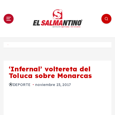
S
a
l
t
a
r
a
l
c
o
El Salmantino - medios/noticias/editorial
n
t
e
Inicio
n
i
d
o
‘Infernal’ voltereta del
Toluca sobre Monarcas
DEPORTE
noviembre 23, 2017