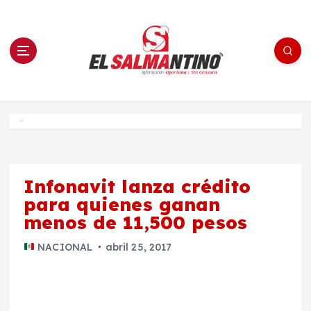
S
a
l
t
a
r
a
l
c
o
El Salmantino - medios/noticias/editorial
n
t
e
Inicio
n
i
d
o
Infonavit lanza crédito
para quienes ganan
menos de 11,500 pesos
NACIONAL
abril 25, 2017