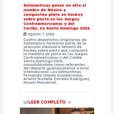
Salmantinas ponen en alto el
e
nombre de México y
conquistan plata en hockey
n
sobre pasto en los Juegos
Centroamericanos y del
Caribe, en Santo Domingo 2026
t
agosto 7, 2026
Cuatro deportistas originarias de
Salamanca formaron parte de la
r
selección mexicana femenil de
hockey sobre pasto que conquistó
la medalla de plata en los Juegos
a
Centroamericanos y del Caribe
Santo Domingo 2026,
consolidándose como referentes
del deporte guanajuatense a nivel
d
internacional. Las salmantinas
Fernanda Oviedo Guadarrama,
Arlette Michelle Estrada Rodríguez,
a
Naomi Monserrat…
s
LEER COMPLETO