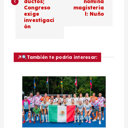
ductos;
nómina
Congreso
magisteria
e
exige
l: Nuño
investigaci
g
ón
a
c
También te podría interesar:
i
ó
n
d
e