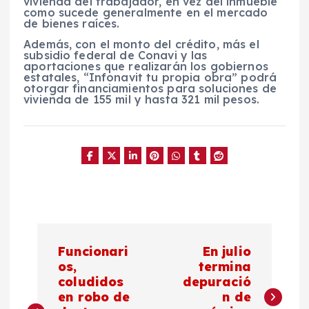
vivienda del trabajador, en vez del inmueble
como sucede generalmente en el mercado
de bienes raíces.
Además, con el monto del crédito, más el
subsidio federal de Conavi y las
aportaciones que realizarán los gobiernos
estatales, “Infonavit tu propia obra” podrá
otorgar financiamientos para soluciones de
vivienda de 155 mil y hasta 321 mil pesos.
N
Funcionari
En julio
a
os,
termina
coludidos
depuració
en robo de
n de
v