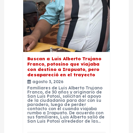
e
e
n
t
r
Buscan a Luis Alberto Trujano
Franco, potosino que viajaba
con destino a Irapuato, pero
a
desapareció en el trayecto
agosto 3, 2026
d
Familiares de Luis Alberto Trujano
Franco, de 30 años y originario de
San Luis Potosí, solicitan el apoyo
de la ciudadanía para dar con su
a
paradero, luego de perder
contacto con él cuando viajaba
rumbo a Irapuato. De acuerdo con
s
sus familiares, Luis Alberto salió de
San Luis Potosí alrededor de las…