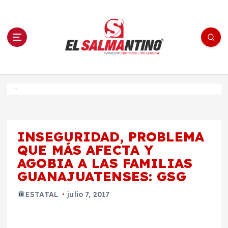
S
a
l
t
a
r
a
l
c
o
El Salmantino - medios/noticias/editorial
n
t
e
Inicio
n
i
d
o
INSEGURIDAD, PROBLEMA
QUE MÁS AFECTA Y
AGOBIA A LAS FAMILIAS
GUANAJUATENSES: GSG
ESTATAL
julio 7, 2017