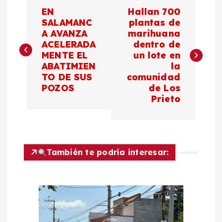
N
EN
Hallan 700
a
SALAMANC
plantas de
A AVANZA
marihuana
ACELERADA
dentro de
v
MENTE EL
un lote en
ABATIMIEN
la
e
TO DE SUS
comunidad
POZOS
de Los
g
Prieto
a
c
También te podría interesar:
i
ó
n