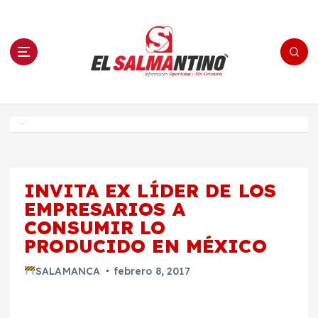
S
a
l
t
a
r
a
l
c
o
El Salmantino - medios/noticias/editorial
n
t
e
Inicio
n
i
d
o
INVITA EX LÍDER DE LOS
EMPRESARIOS A
CONSUMIR LO
PRODUCIDO EN MÉXICO
SALAMANCA
febrero 8, 2017