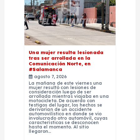
d
e
e
Una mujer resulta lesionada
n
tras ser arrollada en la
Comunicación Norte, en
#Salamanca
t
agosto 7, 2026
La mañana de este viernes una
r
mujer resultó con lesiones de
consideración luego de ser
arrollada mientras viajaba en una
motocicleta. De acuerdo con
a
testigos del lugar, los hechos se
derivarían de un accidente
automovilístico en donde se vio
d
involucrado otro automóvil, cuyas
características se desconocen
hasta el momento. Al sitio
llegaron…
a