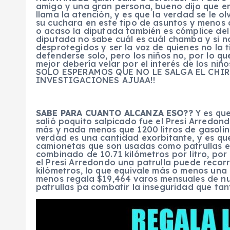
amigo y una gran persona, bueno dijo que er
llama la atención, y es que la verdad se le o
su cuchara en este tipo de asuntos y menos
o acaso la diputada también es cómplice del
diputada no sabe cuál es cuál chamba y si no
desprotegidos y ser la voz de quienes no la 
defenderse solo, pero los niños no, por lo q
mejor debería velar por el interés de los n
SOLO ESPERAMOS QUE NO LE SALGA EL CHIR
INVESTIGACIONES AJUAA!!
SABE PARA CUANTO ALCANZA ESO??
Y es que
salió poquito salpicado fue el Presi Arredon
más y nada menos que 1200 litros de gasolin
verdad es una cantidad exorbitante, y es qu
camionetas que son usadas como patrullas en
combinado de 10.71 kilómetros por litro, po
el Presi Arredondo una patrulla puede reco
kilómetros, lo que equivale más o menos una 
menos regala $19,464 varos mensuales de nu
patrullas pa combatir la inseguridad que tan