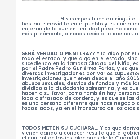
Mis compas buen dominguito t
bastante movidita en el pueblo y es que ahor
enteran de lo que en realidad pasó no como 
más preámbulo, amonos recio a lo que nos ru
SERÁ VERDAD O MENTIRA??
Y lo digo por el
todo el estado, y que digo en el estado, sino 
sucediendo en la famosa Ciudad del Niño, e
por el Padre Pedro Gutiérrez Farías, y es qu
diversas investigaciones por varios supuesto
investigaciones que tienen desde el año 2016
abusos sexuales, desvíos de fondos y más lo
dividido a la ciudadanía salmantina, y es q
hacen a su favor, como también hay persona
lobo disfrazado de cordero, y es que se la
es una persona diferente que hace negocio c
todos lados, ya en el transcurso de los días s
TODOS METEN SU CUCHARA…
Y es que deriv
vienen dando a conocer resulta que el gobie
el control de las instalaciones de la Ciudad 