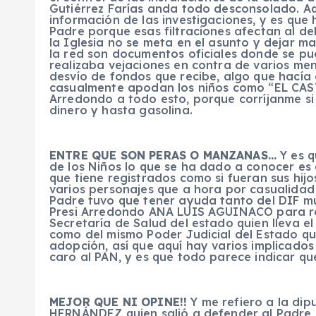
Gutiérrez Farías anda todo desconsolado. Aquí
información de las investigaciones, y es que
Padre porque esas filtraciones afectan al deb
la Iglesia no se meta en el asunto y dejar m
la red son documentos oficiales donde se pu
realizaba vejaciones en contra de varios men
desvío de fondos que recibe, algo que hacía
casualmente apodan los niños como “EL CAST
Arredondo a todo esto, porque corríjanme si
dinero y hasta gasolina.
ENTRE QUE SON PERAS O MANZANAS…
Y es q
de los Niños lo que se ha dado a conocer es 
que tiene registrados como si fueran sus hij
varios personajes que a hora por casualidad m
Padre tuvo que tener ayuda tanto del DIF m
Presi Arredondo ANA LUIS AGUINACO para re
Secretaría de Salud del estado quien lleva el
como del mismo Poder Judicial del Estado qui
adopción, así que aquí hay varios implicados
caro al PAN, y es que todo parece indicar q
MEJOR QUE NI OPINE!!
Y me refiero a la di
HERNÁNDEZ quien salió a defender al Padre P