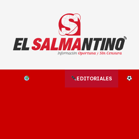
El Salmantino - medios/noticias/editorial
NAL
EL MUNDO
EDITORIALES
D