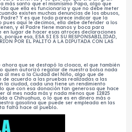
a más santo que el mismísimo Papa, algo que
lvida que ella es funcionaria y que no debe meter
 cuando existen muchas denuncias de los abusos,
 Padre? Y es que todo parece indicar que la
 pues aquí le decimos, ella debe defender a los
tienen, y el Padre tiene manos y boca para
ue en lugar de hacer esas atroces declaraciones
iños, porque esa, ESA SI ES SU RESPONSABILIDAD,
RION POR EL PALITO A LA DIPUTADA CON LAS
 ahora que se destapó la cloaca, el que también
do quien autorizó regalar de nuestra bolsa nada
a al mes a la Ciudad del Niño, algo que de
e de acuerdo a las pruebas realizadas a las
 la ciudad, cada una tiene un rendimiento
r lo que con esa donación tan generosa que hace
rrer al mes nada más y nada menos que 12825
ida a Chihuahua, o lo que es en dinero más o
estra gasolina que puede ser empleada en las
ta falta hace al pueblo.