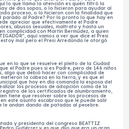
 lo que llama la atención es quién filtró la
 hay de dos sopas, o lo hicieron para ayudar al
ido proceso, o lo hicieron con la finalidad que
al parado al Padre? Por lo pronto lo que hay en
ede apreciar que efectivamente el Padre
ores, abusos sexuales, maltrato y hasta un
 en complicidad con Martín Bermúdez, a quien
IGADOR”, aquí vamos a ver que dice el Presi
 estoy mal pero el Presi Arredondo le otorgó
ue en lo que se resuelve el pleito de la Ciudad
que el Padre pues si es Padre, pero de 146 niños
os, algo que debió hacer con complicidad de
etieron la cabeza en la tierra, y es que el
unicipal que hoy en día comanda la esposa del
alizar los procesos de adopción como de la
 registro de los certificados de alumbramiento,
en tiene que resolver sobre los procesos de
 en este asunto escabroso que le puede salir
ue le andan dando de patadas al pesebre.
putada y presidenta del congreso BEATTIZ
edro Gutiérrez y es que dijo que era un gran