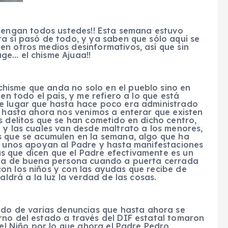
engan todos ustedes!! Esta semana estuvo
a si pasó de todo, y ya saben que sólo aquí se
en otros medios desinformativos, así que sin
ge… el chisme Ajuaa!!
 chisme que anda no solo en el pueblo sino en
en todo el país, y me refiero a lo que está
se lugar que hasta hace poco era administrado
e hasta ahora nos venimos a enterar que existen
s delitos que se han cometido en dicho centro,
 y las cuales van desde maltrato a los menores,
s que se acumulen en la semana, algo que ha
ue unos apoyan al Padre y hasta manifestaciones
s que dicen que el Padre efectivamente es un
s da de buena persona cuando a puerta cerrada
on los niños y con las ayudas que recibe de
aldrá a la luz la verdad de las cosas.
ado de varias denuncias que hasta ahora se
rno del estado a través del DIF estatal tomaron
del Niño por lo que ahora el Padre Pedro