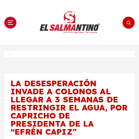
S
a
l
t
a
r
a
l
c
o
El Salmantino - medios/noticias/editorial
n
t
e
Inicio
n
i
d
o
LA DESESPERACIÓN
INVADE A COLONOS AL
LLEGAR A 3 SEMANAS DE
RESTRINGIR EL AGUA, POR
CAPRICHO DE
PRESIDENTA DE LA
“EFRÉN CAPIZ”