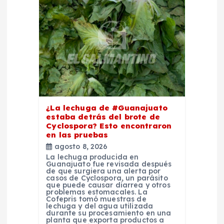
n
d
e
e
n
¿La lechuga de #Guanajuato
estaba detrás del brote de
t
Cyclospora? Esto encontraron
en las pruebas
r
agosto 8, 2026
La lechuga producida en
Guanajuato fue revisada después
a
de que surgiera una alerta por
casos de Cyclospora, un parásito
que puede causar diarrea y otros
d
problemas estomacales. La
Cofepris tomó muestras de
lechuga y del agua utilizada
durante su procesamiento en una
a
planta que exporta productos a