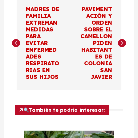
N
MADRES DE
PAVIMENT
a
FAMILIA
ACIÓN Y
EXTREMAN
ORDEN
MEDIDAS
SOBRE EL
v
PARA
CAMELLON
EVITAR
PIDEN
e
ENFERMED
HABITANT
ADES
ES DE
g
RESPIRATO
COLONIA
RIAS EN
SAN
a
SUS HIJOS
JAVIER
c
i
También te podría interesar:
ó