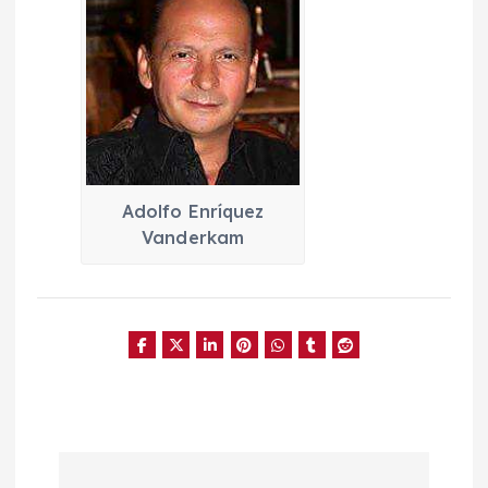
Adolfo Enríquez
Vanderkam
N