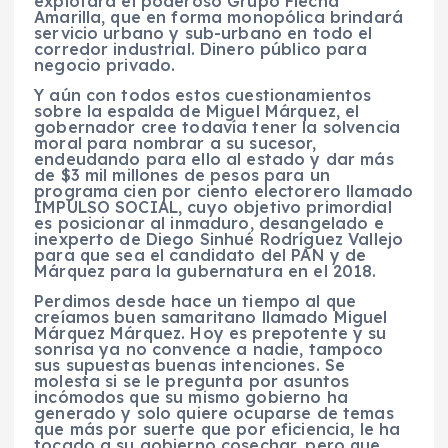
explotará el poderoso Grupo Flecha
Amarilla, que en forma monopólica brindará
servicio urbano y sub-urbano en todo el
corredor industrial. Dinero público para
negocio privado.
Y aún con todos estos cuestionamientos
sobre la espalda de Miguel Márquez, el
gobernador cree todavía tener la solvencia
moral para nombrar a su sucesor,
endeudando para ello al estado y dar más
de $3 mil millones de pesos para un
programa cien por ciento electorero llamado
IMPULSO SOCIAL, cuyo objetivo primordial
es posicionar al inmaduro, desangelado e
inexperto de Diego Sinhué Rodríguez Vallejo
para que sea el candidato del PAN y de
Márquez para la gubernatura en el 2018.
Perdimos desde hace un tiempo al que
creíamos buen samaritano llamado Miguel
Márquez Márquez. Hoy es prepotente y su
sonrisa ya no convence a nadie, tampoco
sus supuestas buenas intenciones. Se
molesta si se le pregunta por asuntos
incómodos que su mismo gobierno ha
generado y solo quiere ocuparse de temas
que más por suerte que por eficiencia, le ha
tocado a su gobierno cosechar, pero que