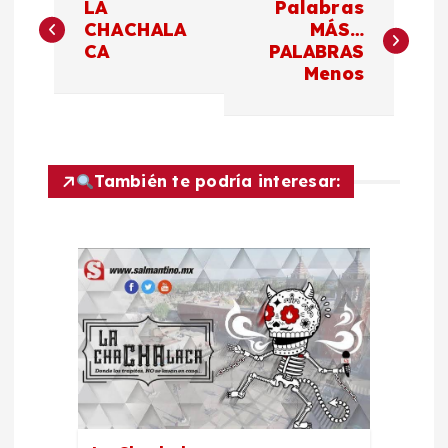
LA
Palabras
a
CHACHALA
MÁS…
CA
PALABRAS
Menos
v
e
g
También te podría interesar:
a
c
i
ó
n