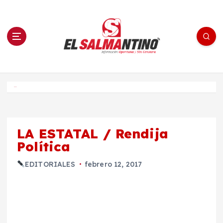
S
a
l
t
a
r
a
l
c
o
El Salmantino - medios/noticias/editorial
n
t
e
Inicio
n
i
d
o
LA ESTATAL / Rendija
Política
EDITORIALES
febrero 12, 2017