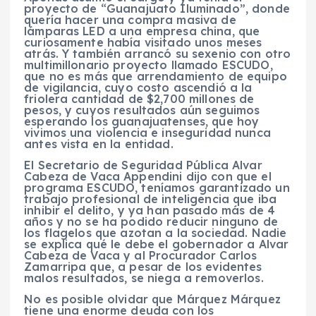
proyecto de “Guanajuato Iluminado”, donde
quería hacer una compra masiva de
lámparas LED a una empresa china, que
curiosamente había visitado unos meses
atrás. Y también arrancó su sexenio con otro
multimillonario proyecto llamado ESCUDO,
que no es más que arrendamiento de equipo
de vigilancia, cuyo costo ascendió a la
friolera cantidad de $2,700 millones de
pesos, y cuyos resultados aún seguimos
esperando los guanajuatenses, que hoy
vivimos una violencia e inseguridad nunca
antes vista en la entidad.
El Secretario de Seguridad Pública Alvar
Cabeza de Vaca Appendini dijo con que el
programa ESCUDO, teníamos garantizado un
trabajo profesional de inteligencia que iba
inhibir el delito, y ya han pasado más de 4
años y no se ha podido reducir ninguno de
los flagelos que azotan a la sociedad. Nadie
se explica qué le debe el gobernador a Alvar
Cabeza de Vaca y al Procurador Carlos
Zamarripa que, a pesar de los evidentes
malos resultados, se niega a removerlos.
No es posible olvidar que Márquez Márquez
tiene una enorme deuda con los