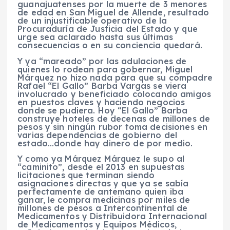
guanajuatenses por la muerte de 3 menores
de edad en San Miguel de Allende, resultado
de un injustificable operativo de la
Procuraduría de Justicia del Estado y que
urge sea aclarado hasta sus últimas
consecuencias o en su conciencia quedará.
Y ya “mareado” por las adulaciones de
quienes lo rodean para gobernar, Miguel
Márquez no hizo nada para que su compadre
Rafael “El Gallo” Barba Vargas se viera
involucrado y beneficiado colocando amigos
en puestos claves y haciendo negocios
donde se pudiera. Hoy “El Gallo” Barba
construye hoteles de decenas de millones de
pesos y sin ningún rubor toma decisiones en
varias dependencias de gobierno del
estado…donde hay dinero de por medio.
Y como ya Márquez Márquez le supo al
“caminito”, desde el 2013 en supuestas
licitaciones que terminan siendo
asignaciones directas y que ya se sabía
perfectamente de antemano quien iba
ganar, le compra medicinas por miles de
millones de pesos a Intercontinental de
Medicamentos y Distribuidora Internacional
de Medicamentos y Equipos Médicos,