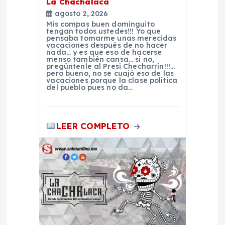
La Chachalaca
d
agosto 2, 2026
Mis compas buen dominguito
tengan todos ustedes!!! Yo que
e
pensaba tomarme unas merecidas
vacaciones después de no hacer
nada… y es que eso de hacerse
e
menso también cansa… si no,
pregúntenle al Presi Checharrín!!!…
pero bueno, no se cuajó eso de las
vacaciones porque la clase política
n
del pueblo pues no da…
t
LEER COMPLETO
r
a
d
a