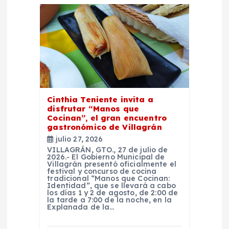
i
ó
n
d
Cinthia Teniente invita a
e
disfrutar “Manos que
Cocinan”, el gran encuentro
gastronómico de Villagrán
e
julio 27, 2026
VILLAGRÁN, GTO., 27 de julio de
n
2026.- El Gobierno Municipal de
Villagrán presentó oficialmente el
festival y concurso de cocina
tradicional “Manos que Cocinan:
t
Identidad”, que se llevará a cabo
los días 1 y 2 de agosto, de 2:00 de
la tarde a 7:00 de la noche, en la
r
Explanada de la…