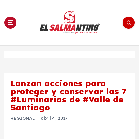
S
a
l
t
a
r
a
l
c
o
El Salmantino - medios/noticias/editorial
n
t
e
Inicio
n
i
d
o
Lanzan acciones para
proteger y conservar las 7
#Luminarias de #Valle de
Santiago
REGIONAL
abril 4, 2017