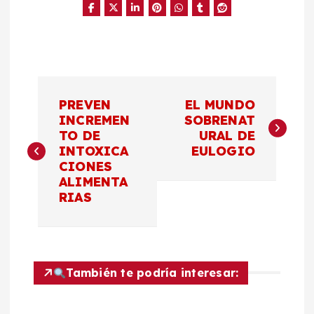
N
PREVEN
EL MUNDO
a
INCREMEN
SOBRENAT
TO DE
URAL DE
INTOXICA
EULOGIO
v
CIONES
ALIMENTA
e
RIAS
g
a
También te podría interesar:
c