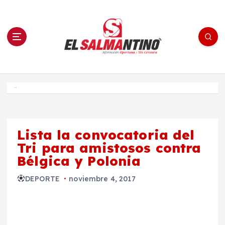
S
a
l
t
a
r
a
l
c
o
El Salmantino - medios/noticias/editorial
n
t
e
Inicio
n
i
d
o
Lista la convocatoria del
Tri para amistosos contra
Bélgica y Polonia
DEPORTE
noviembre 4, 2017