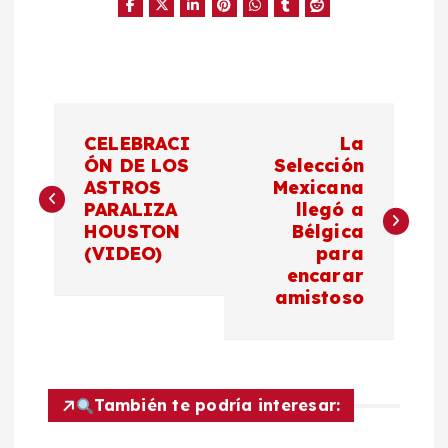
N
CELEBRACI
La
a
ÓN DE LOS
Selección
ASTROS
Mexicana
PARALIZA
llegó a
v
HOUSTON
Bélgica
(VIDEO)
para
e
encarar
amistoso
g
a
c
También te podría interesar: