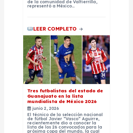
a
de la comunidad de Valtierrilla,
representó a México…
d
LEER COMPLETO
a
s
Tres futbolistas del estado de
Guanajuato en la lista
mundialista de México 2026
junio 2, 2026
El técnico de la selección nacional
de fútbol Javier “Vasco” Aguirre,
recientemente dio a conocer la
lista de los 26 convocados para la
próxima copa del mundo, la cual