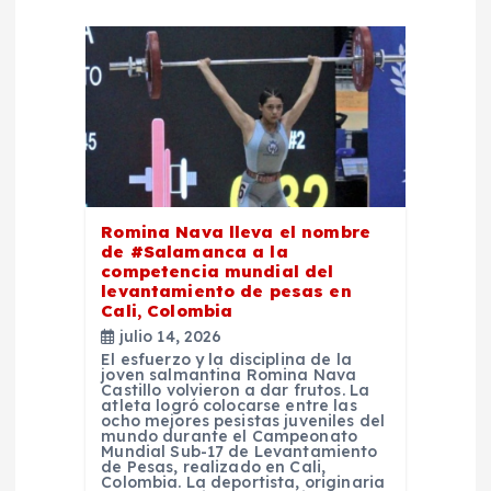
i
ó
n
d
e
Romina Nava lleva el nombre
de #Salamanca a la
competencia mundial del
e
levantamiento de pesas en
Cali, Colombia
n
julio 14, 2026
El esfuerzo y la disciplina de la
joven salmantina Romina Nava
t
Castillo volvieron a dar frutos. La
atleta logró colocarse entre las
ocho mejores pesistas juveniles del
r
mundo durante el Campeonato
Mundial Sub-17 de Levantamiento
de Pesas, realizado en Cali,
Colombia. La deportista, originaria