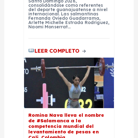
r
Santo Domingo 2026,
consolidándose como referentes
del deporte guanajuatense a nivel
internacional. Las salmantinas
a
Fernanda Oviedo Guadarrama,
Arlette Michelle Estrada Rodríguez,
Naomi Monserrat…
d
a
LEER COMPLETO
s
Romina Nava lleva el nombre
de #Salamanca a la
competencia mundial del
levantamiento de pesas en
Cali, Colombia