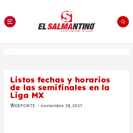
S
a
l
t
a
r
a
l
c
o
El Salmantino - medios/noticias/editorial
n
t
e
Inicio
n
i
d
o
Listos fechas y horarios
de las semifinales en la
Liga MX
DEPORTE
noviembre 28, 2017