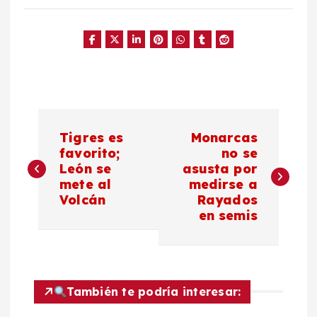
N
Tigres es
Monarcas
a
favorito;
no se
León se
asusta por
mete al
medirse a
v
Volcán
Rayados
en semis
e
g
a
También te podría interesar: