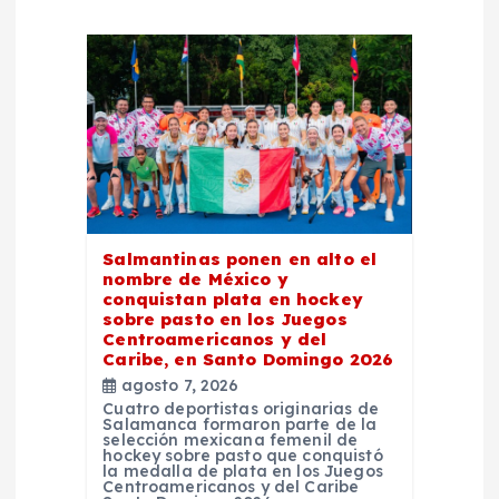
c
i
ó
n
d
Salmantinas ponen en alto el
nombre de México y
e
conquistan plata en hockey
sobre pasto en los Juegos
e
Centroamericanos y del
Caribe, en Santo Domingo 2026
agosto 7, 2026
n
Cuatro deportistas originarias de
Salamanca formaron parte de la
selección mexicana femenil de
t
hockey sobre pasto que conquistó
la medalla de plata en los Juegos
Centroamericanos y del Caribe