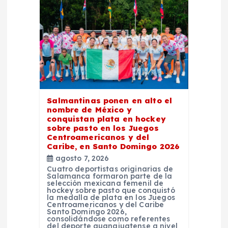
i
ó
n
d
e
Salmantinas ponen en alto el
nombre de México y
conquistan plata en hockey
e
sobre pasto en los Juegos
Centroamericanos y del
Caribe, en Santo Domingo 2026
n
agosto 7, 2026
Cuatro deportistas originarias de
t
Salamanca formaron parte de la
selección mexicana femenil de
hockey sobre pasto que conquistó
la medalla de plata en los Juegos
r
Centroamericanos y del Caribe
Santo Domingo 2026,
consolidándose como referentes
del deporte guanajuatense a nivel