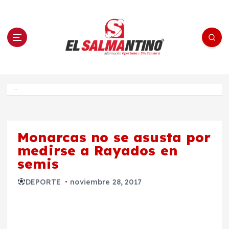
S
a
l
t
a
r
a
l
c
o
El Salmantino - medios/noticias/editorial
n
t
e
Inicio
n
i
d
o
Monarcas no se asusta por
medirse a Rayados en
semis
DEPORTE
noviembre 28, 2017