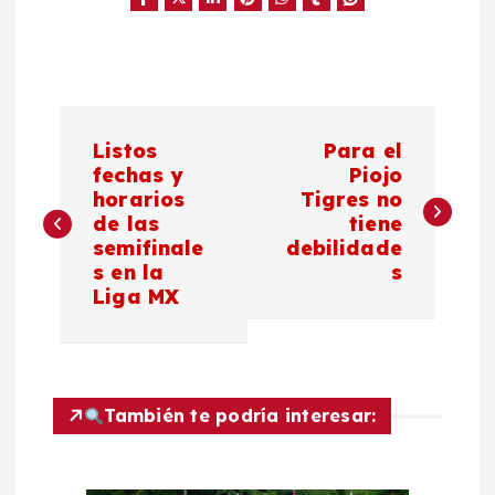
N
Listos
Para el
a
fechas y
Piojo
horarios
Tigres no
de las
tiene
v
semifinale
debilidade
s en la
s
e
Liga MX
g
a
También te podría interesar:
c