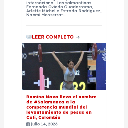
a
internacional. Las salmantinas
Fernanda Oviedo Guadarrama,
Arlette Michelle Estrada Rodríguez,
d
Naomi Monserrat…
a
LEER COMPLETO
s
Romina Nava lleva el nombre
de #Salamanca a la
competencia mundial del
levantamiento de pesas en
Cali, Colombia
julio 14, 2026