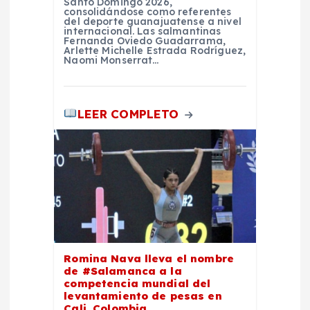
Santo Domingo 2026,
a
consolidándose como referentes
del deporte guanajuatense a nivel
internacional. Las salmantinas
d
Fernanda Oviedo Guadarrama,
Arlette Michelle Estrada Rodríguez,
Naomi Monserrat…
a
s
LEER COMPLETO
Romina Nava lleva el nombre
de #Salamanca a la
competencia mundial del
levantamiento de pesas en
Cali, Colombia