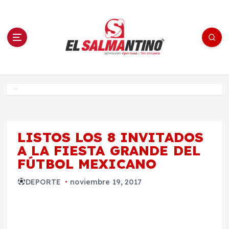
S
a
l
t
a
r
a
l
c
o
El Salmantino - medios/noticias/editorial
n
t
e
Inicio
n
i
d
o
LISTOS LOS 8 INVITADOS
A LA FIESTA GRANDE DEL
FÚTBOL MEXICANO
DEPORTE
noviembre 19, 2017