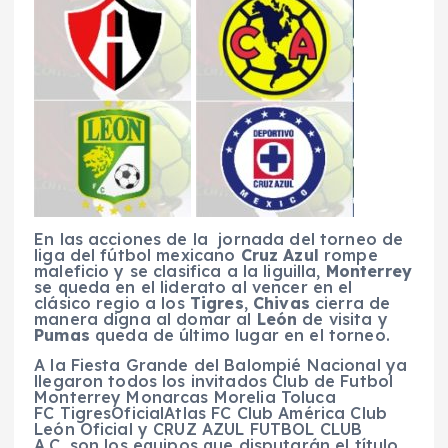
En las acciones de la jornada del torneo de
liga del fútbol mexicano
Cruz Azul
rompe
maleficio y se clasifica a la liguilla,
Monterrey
se queda en el liderato al vencer en el
clásico regio a los
Tigres
,
Chivas
cierra de
manera digna al domar al
León
de visita y
Pumas
queda de último lugar en el torneo.
A la Fiesta Grande del Balompié Nacional ya
llegaron todos los invitados Club de Futbol
Monterrey Monarcas Morelia Toluca
FC TigresOficialAtlas FC Club América Club
León Oficial y CRUZ AZUL FUTBOL CLUB
A.C. son los equipos que disputarán el título