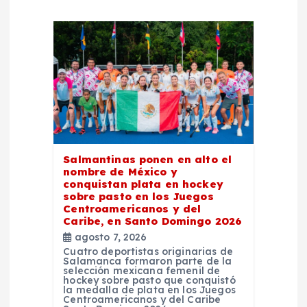
i
ó
n
d
e
Salmantinas ponen en alto el
nombre de México y
e
conquistan plata en hockey
sobre pasto en los Juegos
Centroamericanos y del
n
Caribe, en Santo Domingo 2026
agosto 7, 2026
t
Cuatro deportistas originarias de
Salamanca formaron parte de la
selección mexicana femenil de
r
hockey sobre pasto que conquistó
la medalla de plata en los Juegos
Centroamericanos y del Caribe