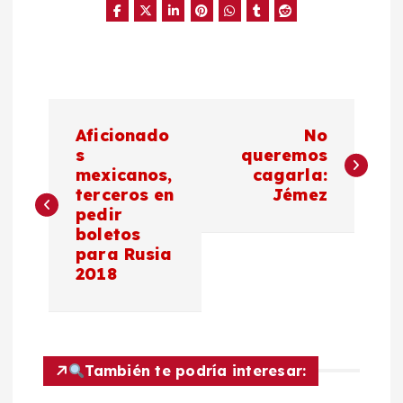
N
Aficionado
No
a
s
queremos
mexicanos,
cagarla:
terceros en
Jémez
v
pedir
boletos
e
para Rusia
2018
g
a
c
También te podría interesar: