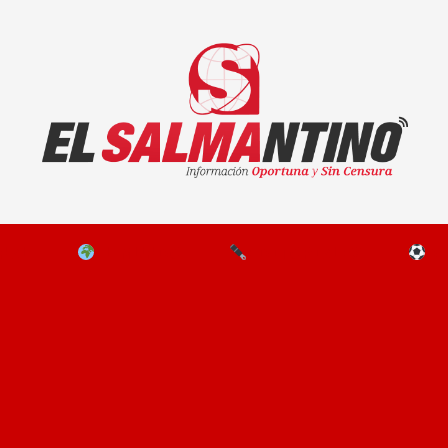
El Salmantino - medios/noticias/editorial
NAL
EL MUNDO
EDITORIALES
D