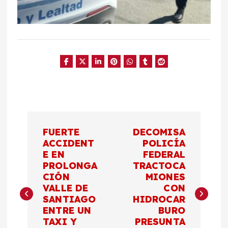
N
FUERTE
DECOMISA
a
ACCIDENT
POLICÍA
E EN
FEDERAL
PROLONGA
TRACTOCA
v
CIÓN
MIONES
VALLE DE
CON
e
SANTIAGO
HIDROCAR
ENTRE UN
BURO
g
TAXI Y
PRESUNTA