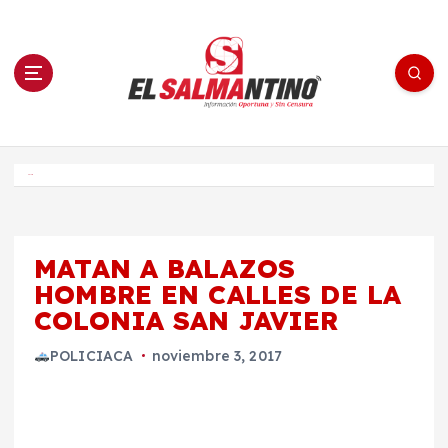
S
a
l
t
a
r
a
l
c
o
El Salmantino - medios/noticias/editorial
n
t
e
Inicio
n
i
d
o
MATAN A BALAZOS
HOMBRE EN CALLES DE LA
COLONIA SAN JAVIER
POLICIACA
noviembre 3, 2017