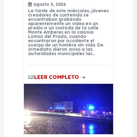
agosto 5, 2026
t
La tarde de este miércoles, jóvenes
creadores de contenido se
encontraban grabando
r
aparentemente un vídeo en un
predio a un costado de la calle
Monte Amberes en la colonia
a
Lomas del Prado, cuando
encontraron por accidente el
cuerpo de un hombre sin vida. De
inmediato dieron aviso a las
d
autoridades municipales las…
a
LEER COMPLETO
s