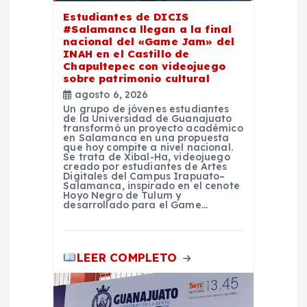
e
Estudiantes de DICIS
e
#Salamanca llegan a la final
nacional del «Game Jam» del
INAH en el Castillo de
n
Chapultepec con videojuego
sobre patrimonio cultural
agosto 6, 2026
t
Un grupo de jóvenes estudiantes
de la Universidad de Guanajuato
transformó un proyecto académico
r
en Salamanca en una propuesta
que hoy compite a nivel nacional.
Se trata de Xibal-Ha, videojuego
a
creado por estudiantes de Artes
Digitales del Campus Irapuato–
Salamanca, inspirado en el cenote
Hoyo Negro de Tulum y
d
desarrollado para el Game…
a
LEER COMPLETO
s