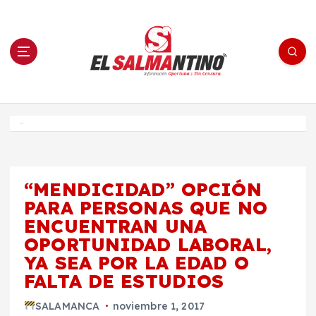
S
a
l
t
a
r
a
l
c
o
El Salmantino - medios/noticias/editorial
n
t
e
Inicio
n
i
d
o
“MENDICIDAD” OPCIÓN
PARA PERSONAS QUE NO
ENCUENTRAN UNA
OPORTUNIDAD LABORAL,
YA SEA POR LA EDAD O
FALTA DE ESTUDIOS
SALAMANCA
noviembre 1, 2017