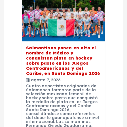
ó
n
d
e
Salmantinas ponen en alto el
nombre de México y
conquistan plata en hockey
e
sobre pasto en los Juegos
Centroamericanos y del
Caribe, en Santo Domingo 2026
n
agosto 7, 2026
Cuatro deportistas originarias de
t
Salamanca formaron parte de la
selección mexicana femenil de
hockey sobre pasto que conquistó
la medalla de plata en los Juegos
r
Centroamericanos y del Caribe
Santo Domingo 2026,
consolidándose como referentes
a
del deporte guanajuatense a nivel
internacional. Las salmantinas
Fernanda Oviedo Guadarrama,