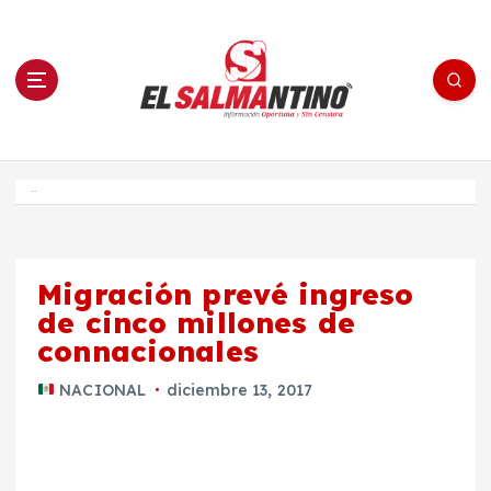
S
a
l
t
a
r
a
l
c
o
El Salmantino - medios/noticias/editorial
n
t
e
Inicio
n
i
d
o
Migración prevé ingreso
de cinco millones de
connacionales
NACIONAL
diciembre 13, 2017