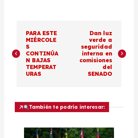
N
PARA ESTE
Dan luz
a
MIÉRCOLE
verde a
S
seguridad
CONTINÚA
interna en
v
N BAJAS
comisiones
TEMPERAT
del
e
URAS
SENADO
g
a
También te podría interesar:
c
i