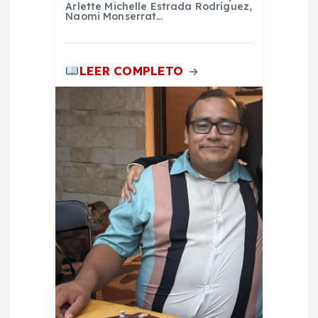
Arlette Michelle Estrada Rodríguez,
d
Naomi Monserrat…
a
LEER COMPLETO
s