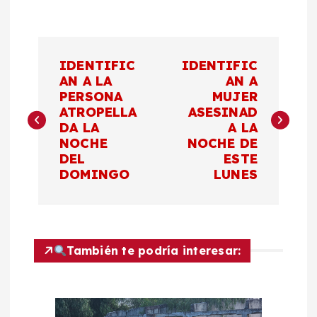
N
IDENTIFIC
IDENTIFIC
a
AN A LA
AN A
PERSONA
MUJER
ATROPELLA
ASESINAD
v
DA LA
A LA
NOCHE
NOCHE DE
e
DEL
ESTE
DOMINGO
LUNES
g
a
c
También te podría interesar:
i