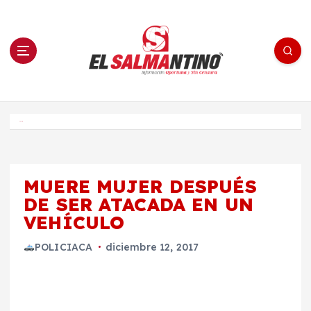
S
a
l
t
a
r
a
l
c
o
El Salmantino - medios/noticias/editorial
n
t
e
Inicio
n
i
d
o
MUERE MUJER DESPUÉS
DE SER ATACADA EN UN
VEHÍCULO
POLICIACA
diciembre 12, 2017