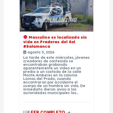
ó
n
d
Masculino es localizado sin
e
vida en Praderas del Sol
#Salamanca
e
agosto 5, 2026
La tarde de este miércoles, jóvenes
creadores de contenido se
n
encontraban grabando
aparentemente un vídeo en un
predio a un costado de la calle
t
Monte Amberes en la colonia
Lomas del Prado, cuando
encontraron por accidente el
cuerpo de un hombre sin vida. De
r
inmediato dieron aviso a las
autoridades municipales las…
a
LEER COMPLETO