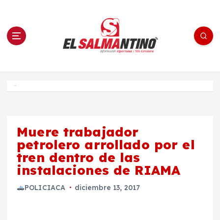
S
a
l
t
a
r
a
l
c
o
El Salmantino - medios/noticias/editorial
n
t
e
Inicio
n
i
d
o
Muere trabajador
petrolero arrollado por el
tren dentro de las
instalaciones de RIAMA
POLICIACA
diciembre 13, 2017