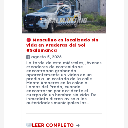
d
e
e
Masculino es localizado sin
vida en Praderas del Sol
n
#Salamanca
agosto 5, 2026
La tarde de este miércoles, jóvenes
t
creadores de contenido se
encontraban grabando
aparentemente un vídeo en un
r
predio a un costado de la calle
Monte Amberes en la colonia
Lomas del Prado, cuando
encontraron por accidente el
a
cuerpo de un hombre sin vida. De
inmediato dieron aviso a las
autoridades municipales las…
d
a
LEER COMPLETO