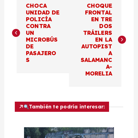
N
CHOCA
CHOQUE
a
UNIDAD DE
FRONTAL
POLICÍA
EN TRE
CONTRA
DOS
v
UN
TRÁILERS
MICROBÚS
EN LA
e
DE
AUTOPIST
PASAJERO
A
g
S
SALAMANC
A-
a
MORELIA
c
i
También te podría interesar:
ó
n