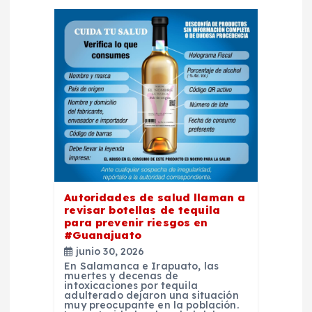
i
ó
n
d
e
e
Autoridades de salud llaman a
revisar botellas de tequila
n
para prevenir riesgos en
#Guanajuato
t
junio 30, 2026
En Salamanca e Irapuato, las
muertes y decenas de
r
intoxicaciones por tequila
adulterado dejaron una situación
muy preocupante en la población.