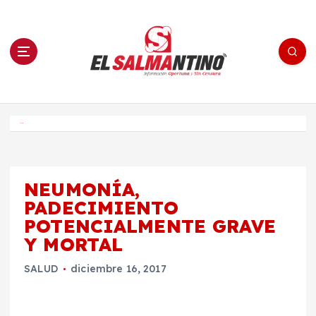
S
a
l
t
a
r
a
l
c
o
El Salmantino - medios/noticias/editorial
n
t
e
Inicio
n
i
d
o
NEUMONÍA,
PADECIMIENTO
POTENCIALMENTE GRAVE
Y MORTAL
SALUD
diciembre 16, 2017