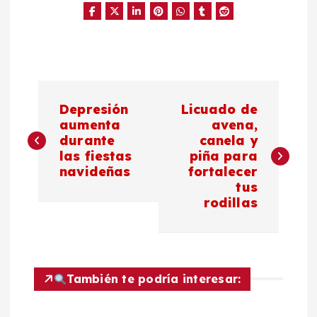
N
Depresión
Licuado de
a
aumenta
avena,
durante
canela y
las fiestas
piña para
v
navideñas
fortalecer
tus
e
rodillas
g
a
También te podría interesar:
c