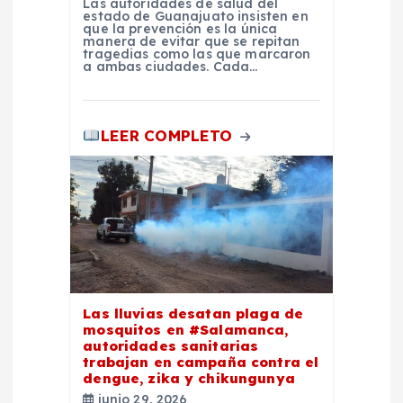
Las autoridades de salud del
a
estado de Guanajuato insisten en
que la prevención es la única
manera de evitar que se repitan
d
tragedias como las que marcaron
a ambas ciudades. Cada…
a
LEER COMPLETO
s
Las lluvias desatan plaga de
mosquitos en #Salamanca,
autoridades sanitarias
trabajan en campaña contra el
dengue, zika y chikungunya
junio 29, 2026