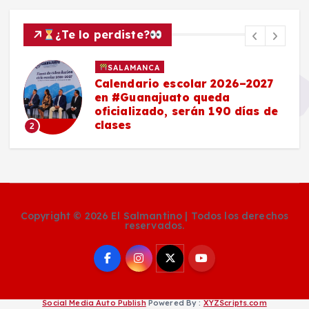
¿Te lo perdiste?
SALAMANCA
Calendario escolar 2026–2027
en #Guanajuato queda
oficializado, serán 190 días de
clases
2
Copyright © 2026 El Salmantino | Todos los derechos
reservados.
Social Media Auto Publish
Powered By :
XYZScripts.com