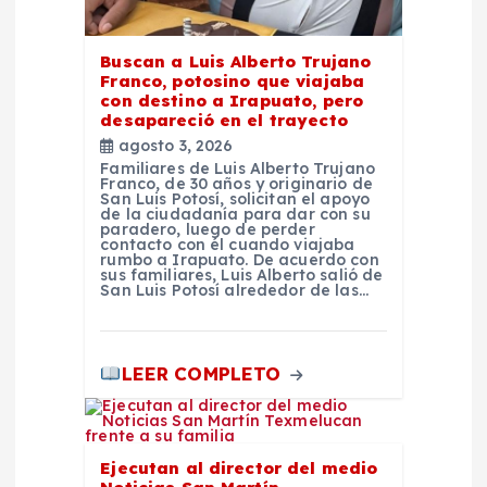
n
Buscan a Luis Alberto Trujano
t
Franco, potosino que viajaba
con destino a Irapuato, pero
desapareció en el trayecto
r
agosto 3, 2026
Familiares de Luis Alberto Trujano
a
Franco, de 30 años y originario de
San Luis Potosí, solicitan el apoyo
de la ciudadanía para dar con su
paradero, luego de perder
d
contacto con él cuando viajaba
rumbo a Irapuato. De acuerdo con
sus familiares, Luis Alberto salió de
a
San Luis Potosí alrededor de las…
s
LEER COMPLETO
Ejecutan al director del medio