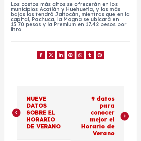
Los costos más altos se ofrecerán en los
municipios Acatlán y Huehuetla, y los más
bajos los tendrá Jaltocán, mientras que en la
capital, Pachuca, la Magna se ubicará en
15.70 pesos y la Premium en 17.42 pesos por
litro.
N
NUEVE
9 datos
a
DATOS
para
SOBRE EL
conocer
HORARIO
mejor el
v
DE VERANO
Horario de
Verano
e