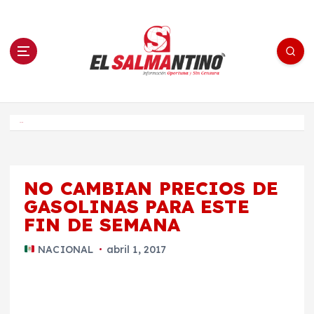
S
a
l
t
a
r
a
l
c
o
El Salmantino - medios/noticias/editorial
n
t
e
Inicio
n
i
d
o
NO CAMBIAN PRECIOS DE
GASOLINAS PARA ESTE
FIN DE SEMANA
NACIONAL
abril 1, 2017