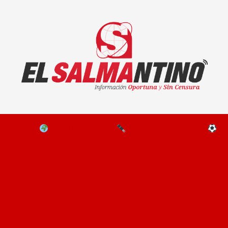
El Salmantino - medios/noticias/editorial
NAL
EL MUNDO
EDITORIALES
D