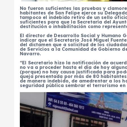
No fueron suficientes las pruebas y clamor
habitantes de San Felipe ejerce su Delegad
tampoco el indebido retiro de un sello ofici
suficientes para que la Secretaría del Ayu
destitución o inhabilitación como represent
El director de Desarrollo Social y Humano G
indicar que el Secretario José Miguel Fuente
del dictamen que a solicitud de los ciudad
de Servicios a la Comunidad de Gobierno de
Navarro.
“El Secretario hizo la notificación de acue
no va a proceder hasta el día de hoy alguna
(porque) no hay causa justificada para pode
queja presentada por más de 80 habitantes
de manera indebido, de amedrentar a los ha
seguridad pública sembrar el terrorismo en