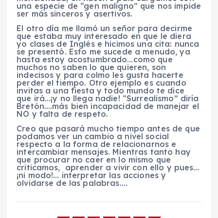
una especie de “gen maligno” que nos impide
ser más sinceros y asertivos.
El otro día me llamó un señor para decirme
que estaba muy interesado en que le diera
yo clases de Inglés e hicimos una cita: nunca
se presentó. Esto me sucede a menudo, ya
hasta estoy acostumbrado…como que
muchos no saben lo que quieren, son
indecisos y para colmo les gusta hacerte
perder el tiempo. Otro ejemplo es cuando
invitas a una fiesta y todo mundo te dice
que irá…¡y no llega nadie! “Surrealismo” diría
Bretón….más bien incapacidad de manejar el
NO y falta de respeto.
Creo que pasará mucho tiempo antes de que
podamos ver un cambio a nivel social
respecto a la forma de relacionarnos e
intercambiar mensajes. Mientras tanto hay
que procurar no caer en lo mismo que
criticamos, aprender a vivir con ello y pues…
¡ni modo!… interpretar las acciones y
olvidarse de las palabras….