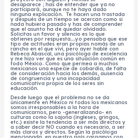
desaparece ; has de entender que ya no
participará, aunque no te haya dado
ninguna explicación. Te hacen una trastada
y después de un tiempo se acercan como si
nada hubiera pasado y has de comprender
que el asunto ha de quedar olvidado.
Solicitas un favor y silencio es lo que
obtienes por respuesta….yo pensaba que ese
tipo de actitudes eran propias nomás de un
rancho en el que viví, pero ayer hablé con
Rebeca Abascal, una psicóloga de excelencia
y me hizo ver que es una situación común en
todo México. Como que permea a muchos
mexicanos una especie de cobardía, de falta
de consideración hacia los demás, ausencia
de congruencia y una incapacidad
comunicativa propia de los seres sin
educación.
Desde luego que el problema no se da
únicamente en México ni todos los mexicanos
somos irresponsables a la hora de
comunicarnos, pero -generalizando- en
culturas como la sajona (ingleses, gringos,
etc.) existe la tendencia a ser más directos y
a saber decir NO cuando es necesario, a ser
más claros y directos. Según la psicóloga
mencionada, en nuestro país cargamos con