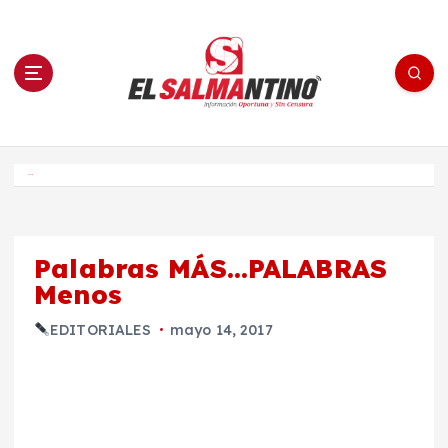
S
a
l
t
a
r
a
l
c
o
El Salmantino - medios/noticias/editorial
n
t
e
Inicio
n
i
d
o
Palabras MÁS…PALABRAS
Menos
EDITORIALES
mayo 14, 2017