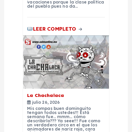
a
vacaciones porque la clase política
del pueblo pues no da…
d
LEER COMPLETO
a
s
La Chachalaca
julio 26, 2026
Mis compas buen dominguito
tengan todos ustedes!!! Está
semana fue… mmm… cómo
describirlo??? Ya seee!!! Fue como
un verdadero circo en el que los
animadores de nariz roja, cara