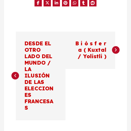
N
DESDE EL
B i ó s f e r
a
OTRO
a ( Kuxtal
LADO DEL
/ Yolistli )
MUNDO /
v
LA
ILUSIÓN
e
DE LAS
ELECCION
g
ES
FRANCESA
a
S
c