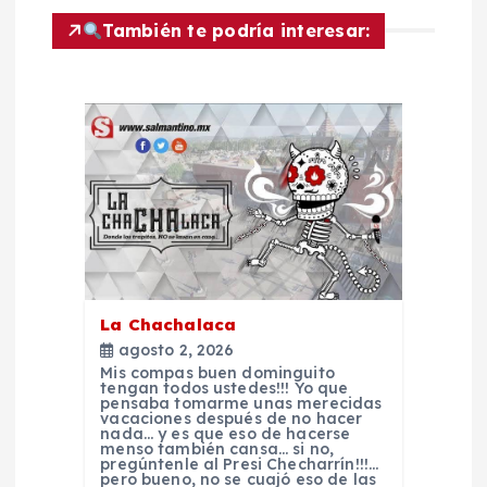
i
También te podría interesar:
ó
n
d
e
e
La Chachalaca
n
agosto 2, 2026
Mis compas buen dominguito
t
tengan todos ustedes!!! Yo que
pensaba tomarme unas merecidas
vacaciones después de no hacer
nada… y es que eso de hacerse
r
menso también cansa… si no,
pregúntenle al Presi Checharrín!!!…
pero bueno, no se cuajó eso de las