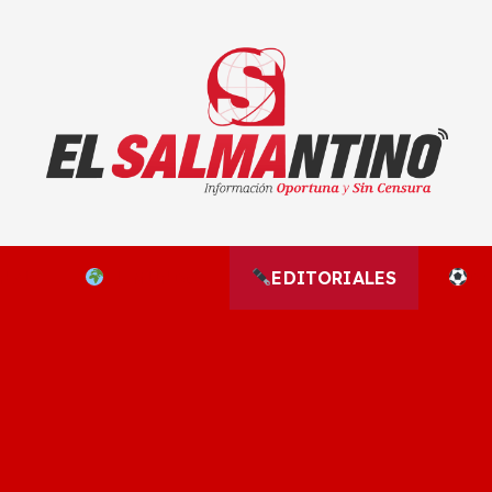
El Salmantino - medios/noticias/editorial
NAL
EL MUNDO
EDITORIALES
D