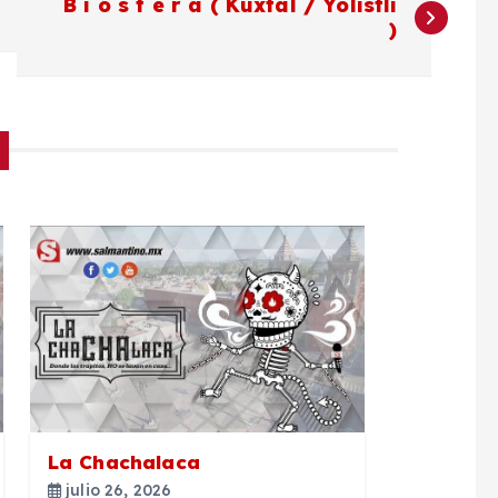
B i ó s f e r a ( Kuxtal / Yolistli
)
La Chachalaca
julio 26, 2026