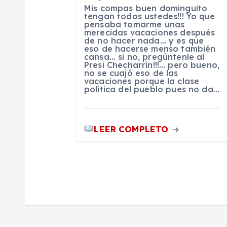
Mis compas buen dominguito
n
tengan todos ustedes!!! Yo que
pensaba tomarme unas
merecidas vacaciones después
de no hacer nada… y es que
d
eso de hacerse menso también
cansa… si no, pregúntenle al
Presi Checharrín!!!… pero bueno,
e
no se cuajó eso de las
vacaciones porque la clase
política del pueblo pues no da…
e
n
LEER COMPLETO
t
r
a