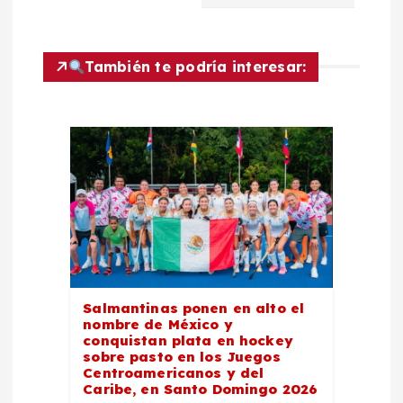
a
c
También te podría interesar:
i
ó
n
d
e
Salmantinas ponen en alto el
e
nombre de México y
conquistan plata en hockey
n
sobre pasto en los Juegos
Centroamericanos y del
Caribe, en Santo Domingo 2026