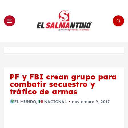
S
a
l
t
a
r
a
l
c
o
El Salmantino - medios/noticias/editorial
n
t
e
Inicio
n
i
d
o
PF y FBI crean grupo para
combatir secuestro y
tráfico de armas
EL MUNDO
,
NACIONAL
noviembre 9, 2017