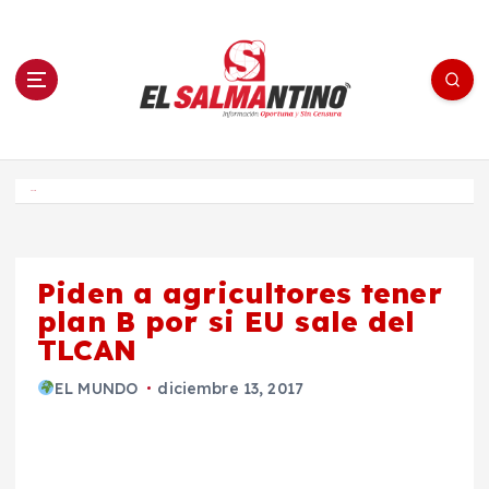
S
a
l
t
a
r
a
l
c
o
El Salmantino - medios/noticias/editorial
n
t
e
Inicio
n
i
d
o
Piden a agricultores tener
plan B por si EU sale del
TLCAN
EL MUNDO
diciembre 13, 2017