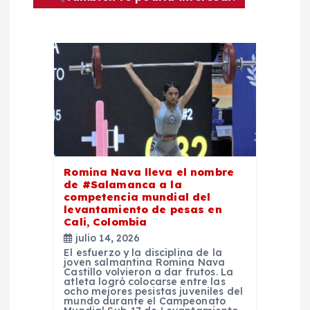
c
i
ó
n
d
Romina Nava lleva el nombre
e
de #Salamanca a la
competencia mundial del
levantamiento de pesas en
e
Cali, Colombia
julio 14, 2026
n
El esfuerzo y la disciplina de la
joven salmantina Romina Nava
Castillo volvieron a dar frutos. La
atleta logró colocarse entre las
t
ocho mejores pesistas juveniles del
mundo durante el Campeonato