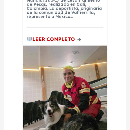
Mundial Sub-17 de Levantamiento
r
de Pesas, realizado en Cali,
Colombia. La deportista, originaria
de la comunidad de Valtierrilla,
representó a México…
a
d
LEER COMPLETO
a
s