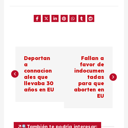
N
Deportan
Fallan a
a
a
favor de
connacion
indocumen
ales que
tadas
v
llevaba 30
para que
años en EU
aborten en
e
EU
g
a
También te podría interesar: