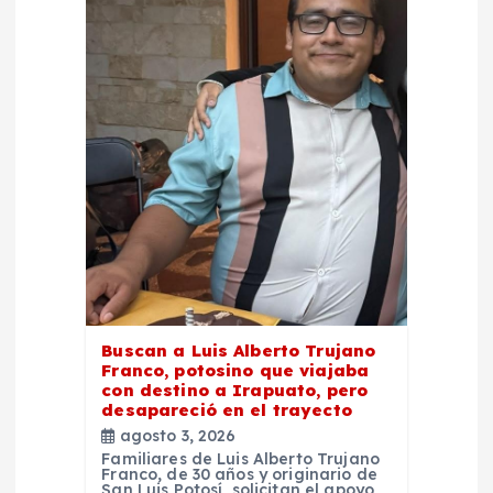
e
e
n
t
r
a
d
Buscan a Luis Alberto Trujano
Franco, potosino que viajaba
a
con destino a Irapuato, pero
desapareció en el trayecto
agosto 3, 2026
s
Familiares de Luis Alberto Trujano
Franco, de 30 años y originario de
San Luis Potosí, solicitan el apoyo