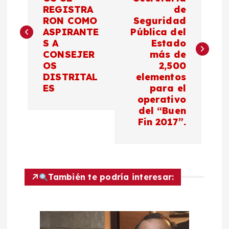
REGISTRA
de
v
RON COMO
Seguridad
ASPIRANTE
Pública del
e
S A
Estado
CONSEJER
más de
g
OS
2,500
DISTRITAL
elementos
a
ES
para el
operativo
c
del “Buen
Fin 2017”.
i
ó
También te podría interesar:
n
d