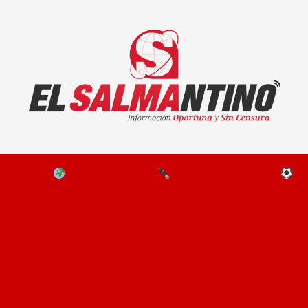
El Salmantino - medios/noticias/editorial
NAL
EL MUNDO
EDITORIALES
D