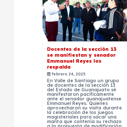
c
i
ó
n
Docentes de la sección 13
se manifiestan y senador
Emmanuel Reyes los
d
respalda
febrero 24, 2025
e
En Valle de Santiago un grupo
de docentes de la sección 13
del Estado de Guanajuato sé
manifestaron pacíficamente
e
ante el senador guanajuatense
Emmanuel Reyes. Quienes
aprovecharon su visita durante
n
la celebración de los juegos
magisteriales para sacar una
manta que contenía su rechazo
a la propuesta de modificación