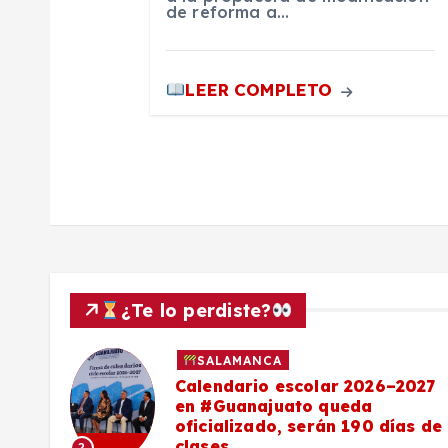
t
de reforma a…
r
LEER COMPLETO
a
d
a
s
¿Te lo perdiste?
SALAMANCA
Calendario escolar 2026–2027
al
en #Guanajuato queda
el
oficializado, serán 190 días de
clases