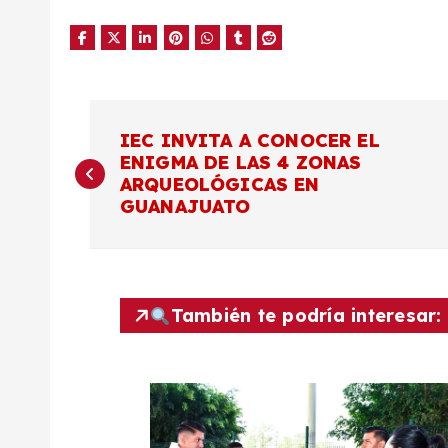
N
IEC INVITA A CONOCER EL
ENIGMA DE LAS 4 ZONAS
a
ARQUEOLÓGICAS EN
GUANAJUATO
v
e
También te podría interesar:
g
a