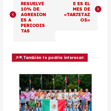
a
RESUELVE
E ES EL
10% DE
MES DE
AGRESION
«TARJETAZ
v
ES A
OS»
PERIODIS
e
TAS
g
a
También te podría interesar:
c
i
ó
n