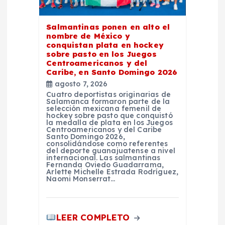
d
e
Salmantinas ponen en alto el
nombre de México y
conquistan plata en hockey
e
sobre pasto en los Juegos
Centroamericanos y del
Caribe, en Santo Domingo 2026
n
agosto 7, 2026
Cuatro deportistas originarias de
t
Salamanca formaron parte de la
selección mexicana femenil de
hockey sobre pasto que conquistó
la medalla de plata en los Juegos
r
Centroamericanos y del Caribe
Santo Domingo 2026,
consolidándose como referentes
a
del deporte guanajuatense a nivel
internacional. Las salmantinas
Fernanda Oviedo Guadarrama,
Arlette Michelle Estrada Rodríguez,
d
Naomi Monserrat…
a
LEER COMPLETO