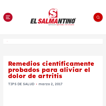
S
a
l
t
a
r
a
l
c
o
El Salmantino - medios/noticias/editorial
n
t
e
Inicio
n
i
d
o
Remedios científicamente
probados para aliviar el
dolor de artritis
TIPS DE SALUD
marzo 2, 2017