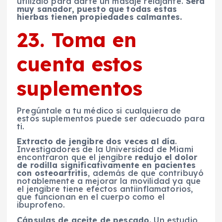
utilízalo para darte un masaje relajante.
Será
muy sanador, puesto que todas estas
hierbas tienen propiedades calmantes.
23. Toma en
cuenta estos
suplementos
Pregúntale a tu médico si cualquiera de
estos suplementos puede ser adecuado para
ti.
Extracto de jengibre dos veces al día
.
Investigadores de la Universidad de Miami
encontraron que el jengibre
redujo el dolor
de rodilla significativamente en pacientes
con osteoartritis
, además de que contribuyó
notablemente a mejorar la movilidad ya que
el jengibre tiene efectos antiinflamatorios,
que funcionan en el cuerpo como el
ibuprofeno.
Cápsulas de aceite de pescado.
Un estudio