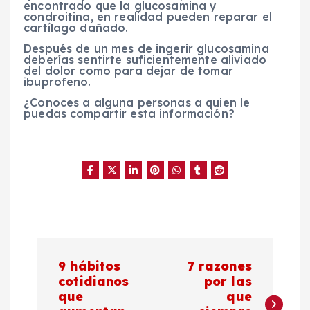
encontrado que la glucosamina y
condroitina, en realidad pueden reparar el
cartílago dañado.
Después de un mes de ingerir glucosamina
deberías sentirte suficientemente aliviado
del dolor como para dejar de tomar
ibuprofeno.
¿Conoces a alguna personas a quien le
puedas compartir esta información?
N
9 hábitos
7 razones
a
cotidianos
por las
que
que