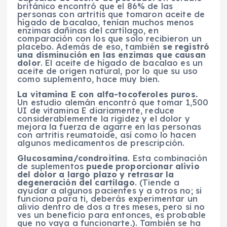
británico encontró que el 86% de las
personas con artritis que tomaron aceite de
hígado de bacalao, tenían muchos menos
enzimas dañinas del cartílago, en
comparación con los que solo recibieron un
placebo. Además de eso, también
se registró
una disminución en las enzimas que causan
dolor
. El aceite de hígado de bacalao es un
aceite de origen natural, por lo que su uso
como suplemento, hace muy bien.
La vitamina E con alfa-tocoferoles puros.
Un estudio alemán encontró que tomar 1,500
UI de vitamina E diariamente, reduce
considerablemente la rigidez y el dolor y
mejora la fuerza de agarre en las personas
con artritis reumatoide, así como lo hacen
algunos medicamentos de prescripción.
Glucosamina/condroitina
. Esta combinación
de suplementos
puede proporcionar alivio
del dolor a largo plazo y retrasar la
degeneración del cartílago
. (Tiende a
ayudar a algunos pacientes y a otros no; si
funciona para ti, deberás experimentar un
alivio dentro de dos a tres meses, pero si no
ves un beneficio para entonces, es probable
que no vaya a funcionarte.). También se ha