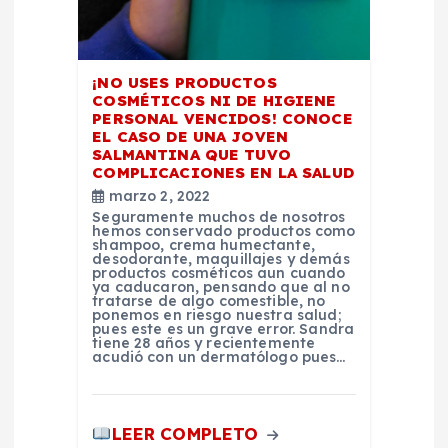
e
e
¡NO USES PRODUCTOS
n
COSMÉTICOS NI DE HIGIENE
PERSONAL VENCIDOS! CONOCE
EL CASO DE UNA JOVEN
t
SALMANTINA QUE TUVO
COMPLICACIONES EN LA SALUD
r
marzo 2, 2022
Seguramente muchos de nosotros
hemos conservado productos como
a
shampoo, crema humectante,
desodorante, maquillajes y demás
productos cosméticos aun cuando
ya caducaron, pensando que al no
d
tratarse de algo comestible, no
ponemos en riesgo nuestra salud;
pues este es un grave error. Sandra
a
tiene 28 años y recientemente
acudió con un dermatólogo pues…
s
LEER COMPLETO