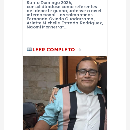
Santo Domingo 2026,
consolidándose como referentes
a
del deporte guanajuatense a nivel
internacional. Las salmantinas
Fernanda Oviedo Guadarrama,
Arlette Michelle Estrada Rodríguez,
d
Naomi Monserrat…
a
LEER COMPLETO
s