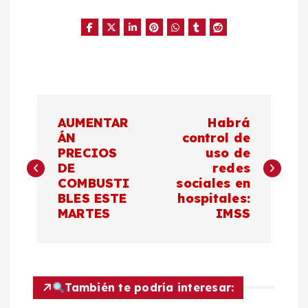
N
AUMENTAR
Habrá
a
ÁN
control de
PRECIOS
uso de
DE
redes
v
COMBUSTI
sociales en
BLES ESTE
hospitales:
e
MARTES
IMSS
g
a
También te podría interesar: