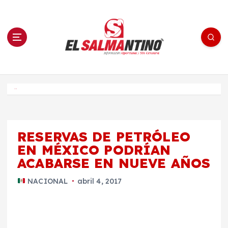
S
a
l
t
a
r
a
l
c
o
El Salmantino - medios/noticias/editorial
n
t
e
Inicio
n
i
d
o
RESERVAS DE PETRÓLEO
EN MÉXICO PODRÍAN
ACABARSE EN NUEVE AÑOS
NACIONAL
abril 4, 2017