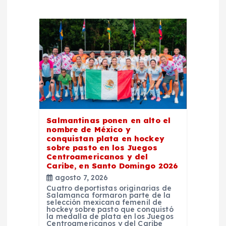
c
i
ó
n
d
e
Salmantinas ponen en alto el
nombre de México y
conquistan plata en hockey
e
sobre pasto en los Juegos
Centroamericanos y del
Caribe, en Santo Domingo 2026
n
agosto 7, 2026
Cuatro deportistas originarias de
t
Salamanca formaron parte de la
selección mexicana femenil de
hockey sobre pasto que conquistó
la medalla de plata en los Juegos
r
Centroamericanos y del Caribe