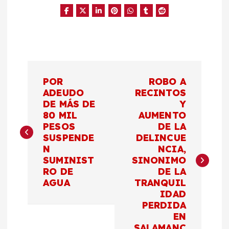
N
POR
ROBO A
a
ADEUDO
RECINTOS
DE MÁS DE
Y
80 MIL
AUMENTO
v
PESOS
DE LA
SUSPENDE
DELINCUE
e
N
NCIA,
SUMINIST
SINONIMO
g
RO DE
DE LA
AGUA
TRANQUIL
a
IDAD
PERDIDA
c
EN
SALAMANC