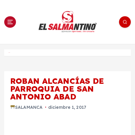
S
a
l
t
a
r
a
l
c
o
El Salmantino - medios/noticias/editorial
n
t
e
Inicio
n
i
d
o
ROBAN ALCANCÍAS DE
PARROQUIA DE SAN
ANTONIO ABAD
SALAMANCA
diciembre 1, 2017