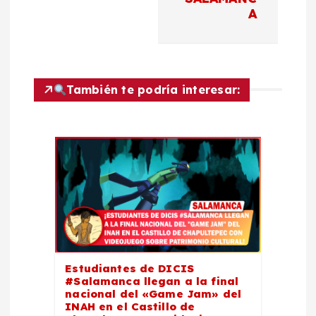
A
i
ó
n
También te podría interesar:
d
e
e
n
t
Estudiantes de DICIS
#Salamanca llegan a la final
r
nacional del «Game Jam» del
INAH en el Castillo de