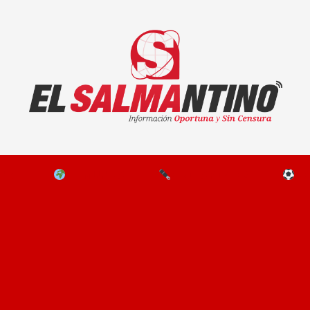
El Salmantino - medios/noticias/editorial
NAL
EL MUNDO
EDITORIALES
D