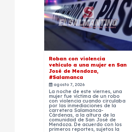
c
i
ó
Roban con violencia
n
vehículo a una mujer en San
José de Mendoza,
d
#Salamanca
agosto 7, 2026
La noche de este viernes, una
e
mujer fue víctima de un robo
con violencia cuando circulaba
por las inmediaciones de la
e
carretera Salamanca-
Cárdenas, a la altura de la
comunidad de San José de
Mendoza. De acuerdo con los
n
primeros reportes, sujetos la