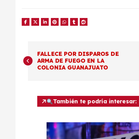
N
FALLECE POR DISPAROS DE
ARMA DE FUEGO EN LA
a
COLONIA GUANAJUATO
v
e
También te podría interesar:
g
a