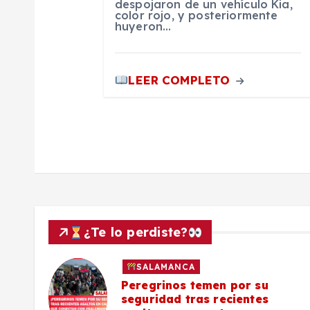
despojaron de un vehículo Kia,
color rojo, y posteriormente
t
huyeron…
r
LEER COMPLETO
a
d
a
s
¿Te lo perdiste?
SALAMANCA
lo a
Peregrinos temen por su
seguridad tras recientes