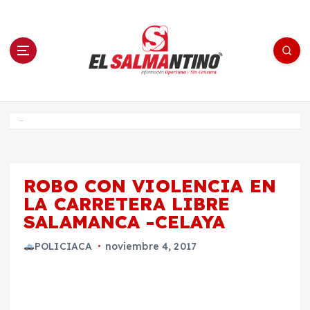
S
a
l
t
a
r
a
l
c
o
El Salmantino - medios/noticias/editorial
n
t
e
Inicio
n
i
d
o
ROBO CON VIOLENCIA EN
LA CARRETERA LIBRE
SALAMANCA -CELAYA
POLICIACA
noviembre 4, 2017