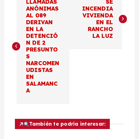
LLAMADAS
SE
a
ANÓNIMAS
INCENDIA
AL 089
VIVIENDA
DERIVAN
EN EL
v
EN LA
RANCHO
DETENCIÓ
LA LUZ
e
N DE 2
PRESUNTO
g
S
NARCOMEN
a
UDISTAS
EN
c
SALAMANC
A
i
ó
También te podría interesar:
n