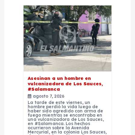
d
e
e
n
t
Asesinan a un hombre en
r
vulcanizadora de Los Sauces,
#Salamanca
a
agosto 7, 2026
La tarde de este viernes, un
hombre perdió la vida luego de
d
haber sido agredido con arma de
fuego mientras se encontraba en
una vulcanizadora de Los Sauces,
a
en #Salamanca. Los hechos
ocurrieron sobre la Avenida
Mercurial, en la colonia Los Sauces,