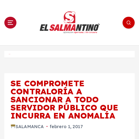
S
a
l
t
a
r
a
l
c
o
El Salmantino - medios/noticias/editorial
n
t
e
Inicio
n
i
d
o
SE COMPROMETE
CONTRALORÍA A
SANCIONAR A TODO
SERVIDOR PÚBLICO QUE
INCURRA EN ANOMALÍA
SALAMANCA
febrero 1, 2017