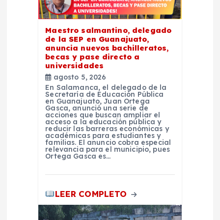
e
Maestro salmantino, delegado
e
de la SEP en Guanajuato,
anuncia nuevos bachilleratos,
becas y pase directo a
n
universidades
agosto 5, 2026
t
En Salamanca, el delegado de la
Secretaría de Educación Pública
en Guanajuato, Juan Ortega
Gasca, anunció una serie de
r
acciones que buscan ampliar el
acceso a la educación pública y
reducir las barreras económicas y
a
académicas para estudiantes y
familias. El anuncio cobra especial
relevancia para el municipio, pues
Ortega Gasca es…
d
a
LEER COMPLETO
s