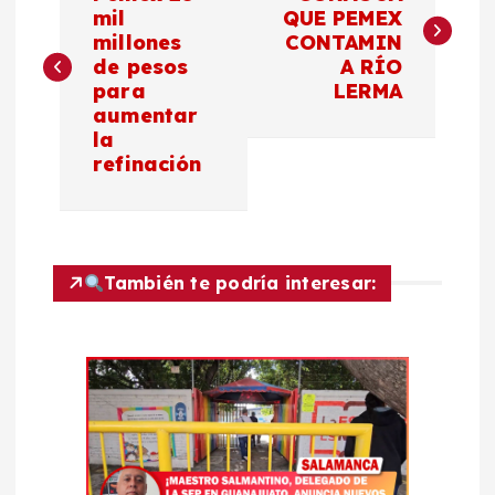
a
mil
QUE PEMEX
millones
CONTAMIN
v
de pesos
A RÍO
para
LERMA
e
aumentar
la
g
refinación
a
c
También te podría interesar:
i
ó
n
d