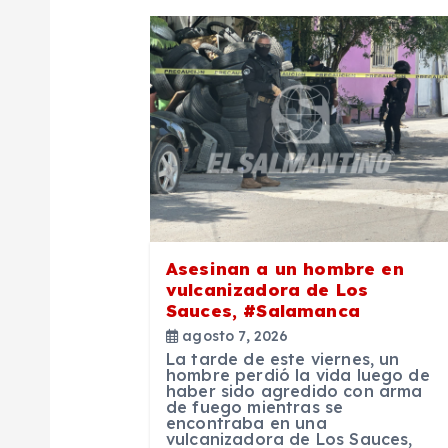
a
c
i
ó
n
Asesinan a un hombre en
d
vulcanizadora de Los
Sauces, #Salamanca
e
agosto 7, 2026
La tarde de este viernes, un
hombre perdió la vida luego de
haber sido agredido con arma
e
de fuego mientras se
encontraba en una
vulcanizadora de Los Sauces,