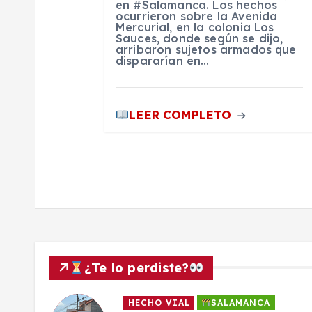
n
en #Salamanca. Los hechos
ocurrieron sobre la Avenida
Mercurial, en la colonia Los
Sauces, donde según se dijo,
t
arribaron sujetos armados que
dispararían en…
r
LEER COMPLETO
a
d
a
s
¿Te lo perdiste?
HECHO VIAL
SALAMANCA