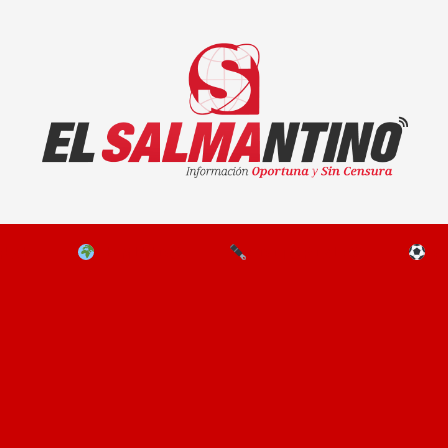
El Salmantino - medios/noticias/editorial
NAL
EL MUNDO
EDITORIALES
D