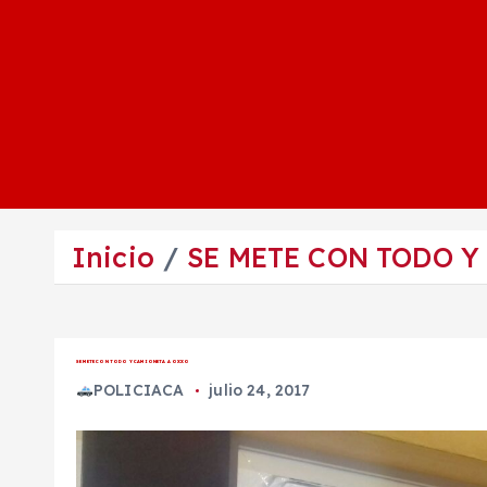
Inicio
SE METE CON TODO Y
SE METE CON TODO Y CAMIONETA A OXXO
POLICIACA
julio 24, 2017