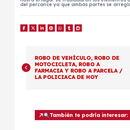
del percance ya que ambas partes se arregla
N
ROBO DE VEHÍCULO, ROBO DE
MOTOCICLETA, ROBO A
a
FARMACIA Y ROBO A PARCELA /
LA POLICIACA DE HOY
v
e
g
También te podría interesar: