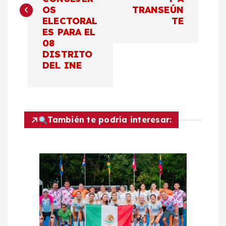
OS
TRANSEÚN
e
ELECTORAL
TE
ES PARA EL
g
08
DISTRITO
a
DEL INE
c
i
También te podría interesar:
ó
n
d
e