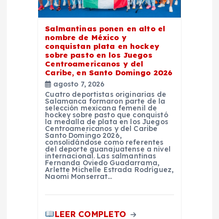
e
Salmantinas ponen en alto el
n
nombre de México y
conquistan plata en hockey
sobre pasto en los Juegos
t
Centroamericanos y del
Caribe, en Santo Domingo 2026
r
agosto 7, 2026
Cuatro deportistas originarias de
Salamanca formaron parte de la
a
selección mexicana femenil de
hockey sobre pasto que conquistó
la medalla de plata en los Juegos
d
Centroamericanos y del Caribe
Santo Domingo 2026,
consolidándose como referentes
del deporte guanajuatense a nivel
a
internacional. Las salmantinas
Fernanda Oviedo Guadarrama,
Arlette Michelle Estrada Rodríguez,
s
Naomi Monserrat…
LEER COMPLETO