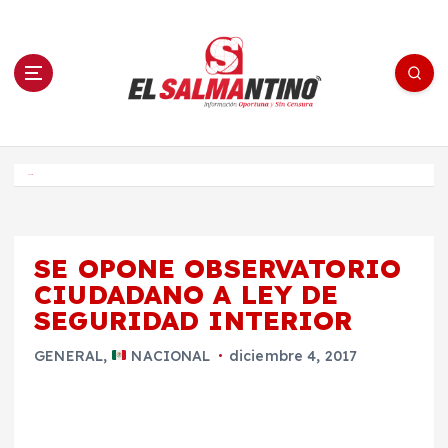
S
a
l
t
a
r
a
l
c
o
El Salmantino - medios/noticias/editorial
n
t
e
Inicio
n
i
d
o
SE OPONE OBSERVATORIO
CIUDADANO A LEY DE
SEGURIDAD INTERIOR
GENERAL
,
NACIONAL
diciembre 4, 2017