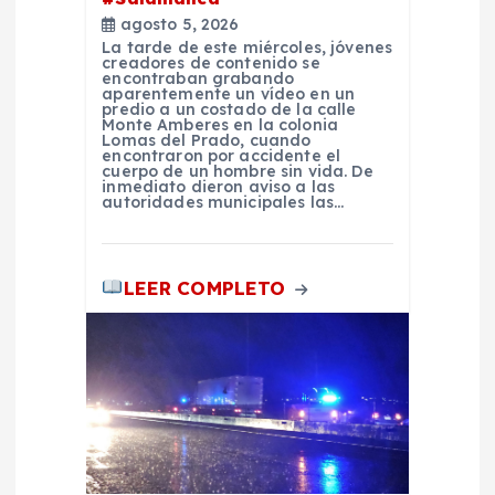
e
agosto 5, 2026
e
La tarde de este miércoles, jóvenes
creadores de contenido se
encontraban grabando
n
aparentemente un vídeo en un
predio a un costado de la calle
Monte Amberes en la colonia
Lomas del Prado, cuando
t
encontraron por accidente el
cuerpo de un hombre sin vida. De
inmediato dieron aviso a las
r
autoridades municipales las…
a
LEER COMPLETO
d
a
s