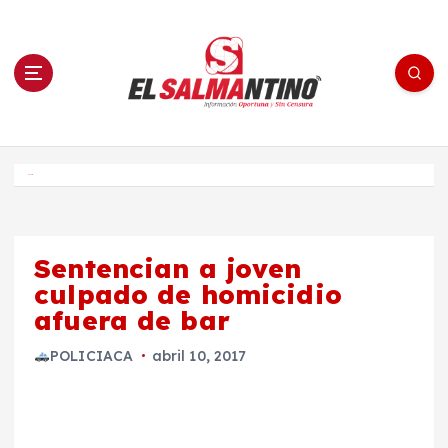
S
a
l
t
a
r
a
l
c
o
El Salmantino - medios/noticias/editorial
n
t
e
Inicio
n
i
d
o
Sentencian a joven
culpado de homicidio
afuera de bar
POLICIACA
abril 10, 2017