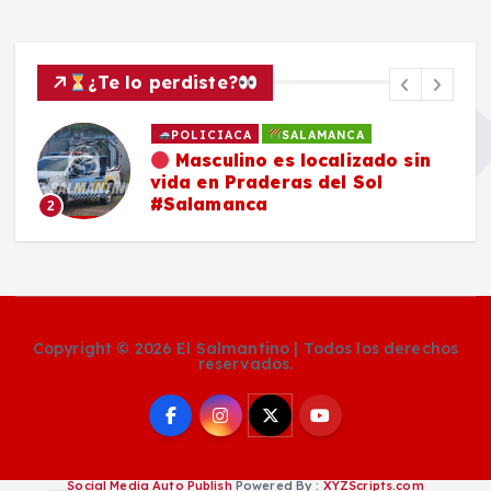
¿Te lo perdiste?
POLICIACA
SALAMANCA
Masculino es localizado sin
vida en Praderas del Sol
#Salamanca
2
Copyright © 2026 El Salmantino | Todos los derechos
reservados.
Social Media Auto Publish
Powered By :
XYZScripts.com