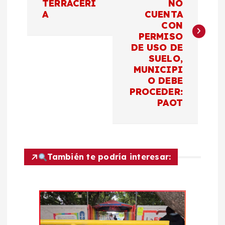
TERRACERÍ
NO
A
CUENTA
e
CON
PERMISO
g
DE USO DE
SUELO,
a
MUNICIPI
O DEBE
c
PROCEDER:
PAOT
i
ó
También te podría interesar:
n
d
e