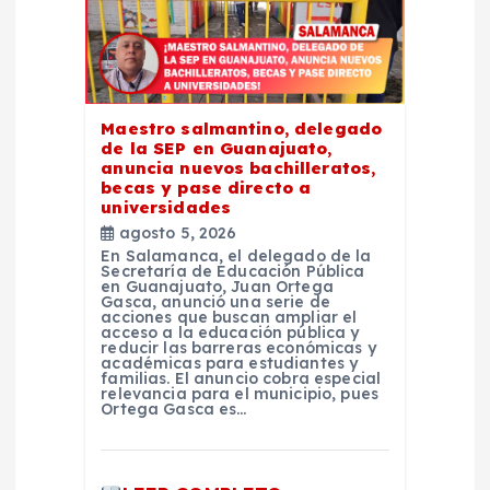
e
n
Maestro salmantino, delegado
t
de la SEP en Guanajuato,
anuncia nuevos bachilleratos,
becas y pase directo a
r
universidades
agosto 5, 2026
a
En Salamanca, el delegado de la
Secretaría de Educación Pública
en Guanajuato, Juan Ortega
d
Gasca, anunció una serie de
acciones que buscan ampliar el
acceso a la educación pública y
reducir las barreras económicas y
a
académicas para estudiantes y
familias. El anuncio cobra especial
relevancia para el municipio, pues
s
Ortega Gasca es…