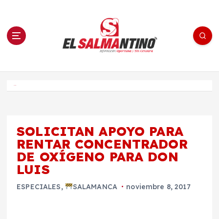
S
a
l
t
a
r
a
l
c
o
El Salmantino - medios/noticias/editorial
n
t
e
Inicio
n
i
d
o
SOLICITAN APOYO PARA
RENTAR CONCENTRADOR
DE OXÍGENO PARA DON
LUIS
ESPECIALES
,
SALAMANCA
noviembre 8, 2017