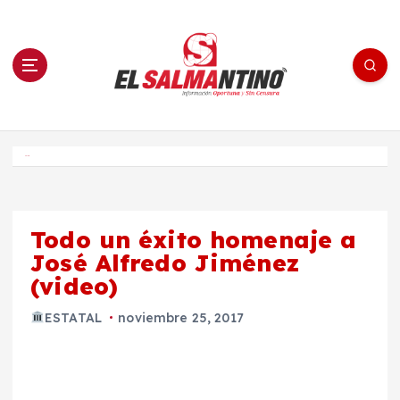
S
a
l
t
a
r
a
l
c
o
El Salmantino - medios/noticias/editorial
n
t
e
Inicio
n
i
d
o
Todo un éxito homenaje a
José Alfredo Jiménez
(video)
ESTATAL
noviembre 25, 2017