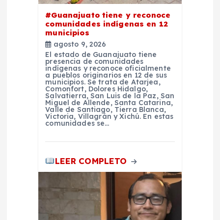
e
#Guanajuato tiene y reconoce
comunidades indígenas en 12
n
municipios
agosto 9, 2026
t
El estado de Guanajuato tiene
presencia de comunidades
indígenas y reconoce oficialmente
a pueblos originarios en 12 de sus
r
municipios. Se trata de Atarjea,
Comonfort, Dolores Hidalgo,
Salvatierra, San Luis de la Paz, San
a
Miguel de Allende, Santa Catarina,
Valle de Santiago, Tierra Blanca,
Victoria, Villagrán y Xichú. En estas
comunidades se…
d
a
LEER COMPLETO
s