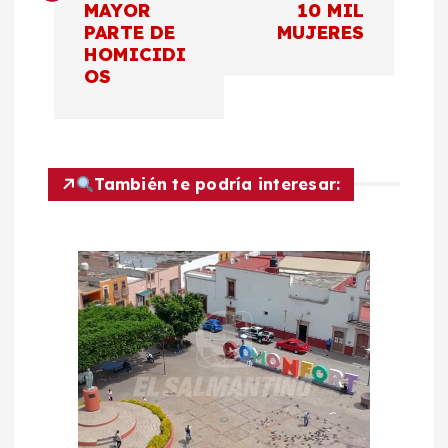
MAYOR
10 MIL
e
PARTE DE
MUJERES
HOMICIDI
g
OS
a
c
También te podría interesar:
i
ó
n
d
e