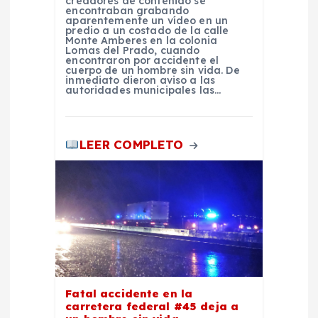
creadores de contenido se
encontraban grabando
r
aparentemente un vídeo en un
predio a un costado de la calle
Monte Amberes en la colonia
a
Lomas del Prado, cuando
encontraron por accidente el
cuerpo de un hombre sin vida. De
inmediato dieron aviso a las
d
autoridades municipales las…
a
LEER COMPLETO
s
Fatal accidente en la
carretera federal #45 deja a