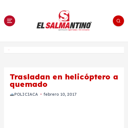
S
a
l
t
a
r
a
l
c
o
El Salmantino - medios/noticias/editorial
n
t
e
Inicio
n
i
d
o
Trasladan en helicóptero a
quemado
POLICIACA
febrero 10, 2017