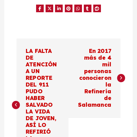
N
LA FALTA
En 2017
a
DE
más de 4
ATENCIÓN
mil
A UN
personas
v
REPORTE
conocieron
DEL 911
la
e
PUDO
Refinería
HABER
de
g
SALVADO
Salamanca
LA VIDA
a
DE JOVEN,
ASÍ LO
c
REFIRIÓ