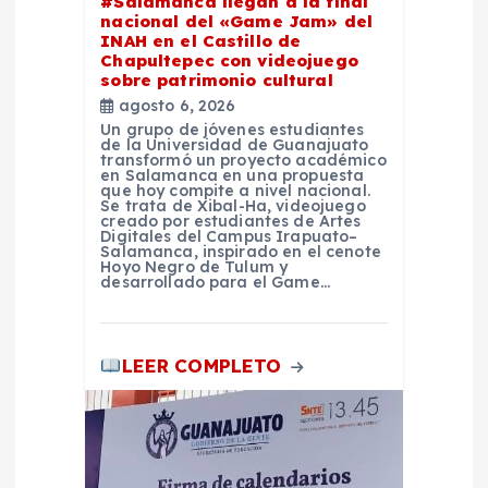
#Salamanca llegan a la final
nacional del «Game Jam» del
a
INAH en el Castillo de
Chapultepec con videojuego
d
sobre patrimonio cultural
agosto 6, 2026
Un grupo de jóvenes estudiantes
a
de la Universidad de Guanajuato
transformó un proyecto académico
en Salamanca en una propuesta
s
que hoy compite a nivel nacional.
Se trata de Xibal-Ha, videojuego
creado por estudiantes de Artes
Digitales del Campus Irapuato–
Salamanca, inspirado en el cenote
Hoyo Negro de Tulum y
desarrollado para el Game…
LEER COMPLETO