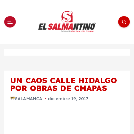
S
a
l
t
a
r
a
l
c
o
El Salmantino - medios/noticias/editorial
n
t
e
Inicio
n
i
d
o
UN CAOS CALLE HIDALGO
POR OBRAS DE CMAPAS
SALAMANCA
diciembre 19, 2017