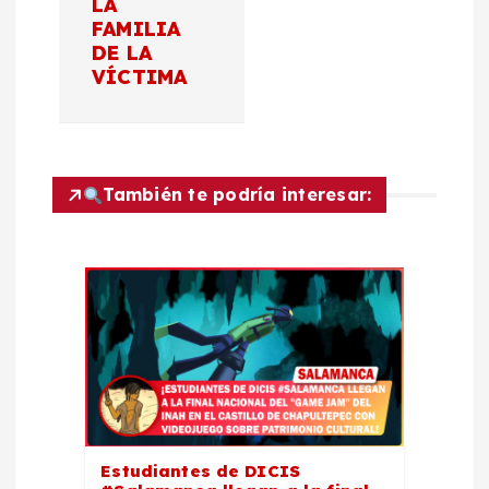
LA
FAMILIA
i
DE LA
VÍCTIMA
ó
n
d
También te podría interesar:
e
e
n
t
r
Estudiantes de DICIS