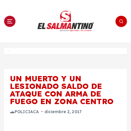
S
a
l
t
a
r
a
l
c
o
El Salmantino - medios/noticias/editorial
n
t
e
Inicio
n
i
d
o
UN MUERTO Y UN
LESIONADO SALDO DE
ATAQUE CON ARMA DE
FUEGO EN ZONA CENTRO
POLICIACA
diciembre 2, 2017