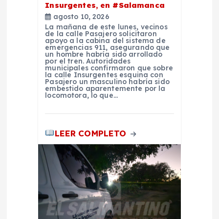
Insurgentes, en #Salamanca
e
agosto 10, 2026
La mañana de este lunes, vecinos
de la calle Pasajero solicitaron
n
apoyo a la cabina del sistema de
emergencias 911, asegurando que
un hombre habría sido arrollado
t
por el tren. Autoridades
municipales confirmaron que sobre
la calle Insurgentes esquina con
Pasajero un masculino habría sido
r
embestido aparentemente por la
locomotora, lo que…
a
LEER COMPLETO
d
a
s