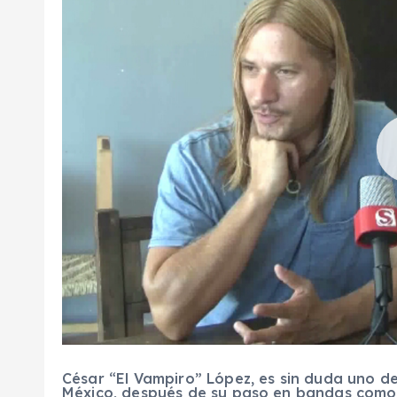
César “El Vampiro” López, es sin duda uno de
México, después de su paso en bandas como 