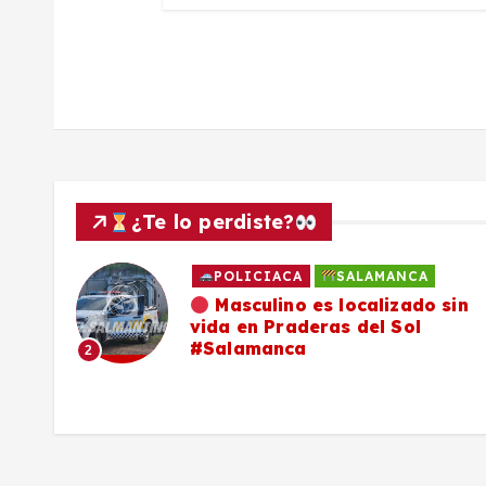
a
d
a
s
¿Te lo perdiste?
POLICIACA
SALAMANCA
ado
Masculino es localizado sin
vida en Praderas del Sol
os,
#Salamanca
2