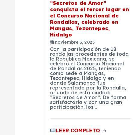
“Secretos de Amor”
ó
conquista el tercer lugar en
el Concurso Nacional de
n
Rondallas, celebrado en
Mangas, Tezontepec,
Hidalgo
d
noviembre 3, 2025
Con la participación de 18
rondallas procedentes de toda
e
la República Mexicana, se
celebró el Concurso Nacional
de Rondallas 2025, teniendo
e
como sede a Mangas,
Tezontepec, Hidalgo y en
donde Salamanca fue
representado por la Rondalla,
n
oriunda de esta ciudad:
“Secretos de Amor”. De forma
satisfactoria y con una gran
t
participación, los…
r
LEER COMPLETO