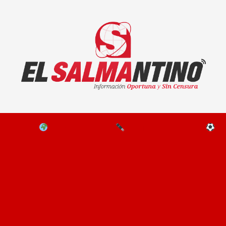
El Salmantino - medios/noticias/editorial
NAL
EL MUNDO
EDITORIALES
D