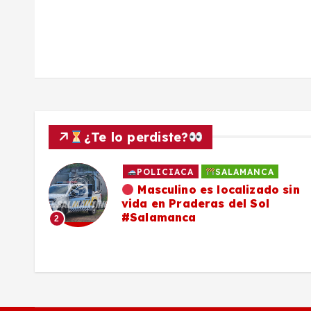
r
a
d
a
¿Te lo perdiste?
s
POLICIACA
SALAMANCA
ado
Masculino es localizado sin
vida en Praderas del Sol
os,
#Salamanca
2