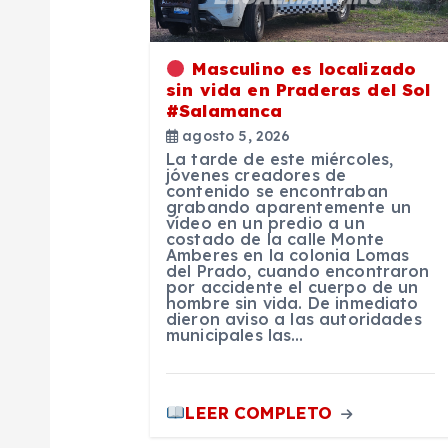
i
Masculino es localizado
ó
sin vida en Praderas del Sol
#Salamanca
agosto 5, 2026
n
La tarde de este miércoles,
jóvenes creadores de
contenido se encontraban
d
grabando aparentemente un
vídeo en un predio a un
costado de la calle Monte
e
Amberes en la colonia Lomas
del Prado, cuando encontraron
por accidente el cuerpo de un
hombre sin vida. De inmediato
e
dieron aviso a las autoridades
municipales las…
n
LEER COMPLETO
t