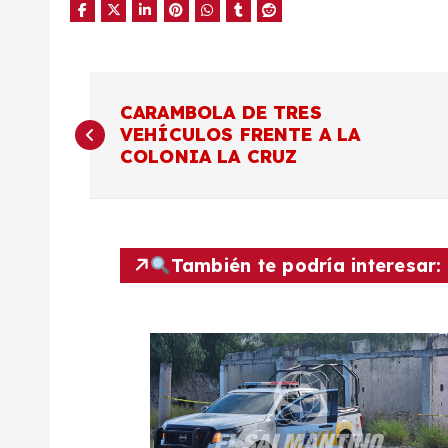
N
CARAMBOLA DE TRES
VEHÍCULOS FRENTE A LA
a
COLONIA LA CRUZ
v
e
También te podría interesar:
g
a
c