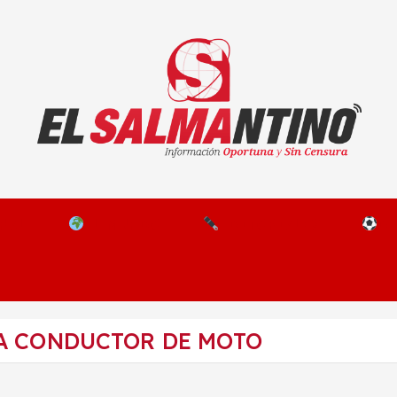
El Salmantino - medios/noticias/editorial
NAL
EL MUNDO
EDITORIALES
D
A CONDUCTOR DE MOTO